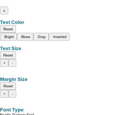
x
Text Color
Reset
Bright
Blues
Gray
Inverted
Text Size
Reset
+
-
Margin Size
Reset
+
-
Font Type
Enable Dyslexic Font