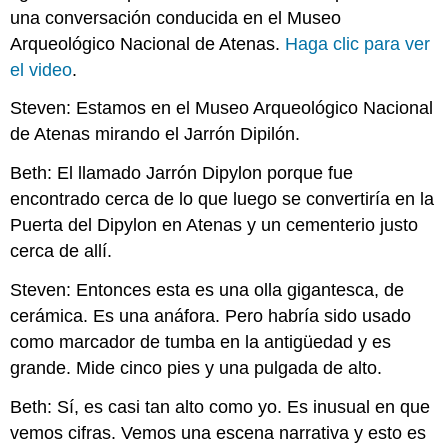
templo
una conversación conducida en el Museo
de
Arqueológico Nacional de Atenas.
Haga clic para ver
Afaia
el video
.
en
Egina
Steven: Estamos en el Museo Arqueológico Nacional
Aegina:
de Atenas mirando el Jarrón Dipilón.
Transición
entre
Beth: El llamado Jarrón Dipylon porque fue
estilos
encontrado cerca de lo que luego se convertiría en la
Estatua
de
Puerta del Dipylon en Atenas y un cementerio justo
una
cerca de allí.
mujer
(Señora
Steven: Entonces esta es una olla gigantesca, de
de
cerámica. Es una anáfora. Pero habría sido usado
Auxerre):
como marcador de tumba en la antigüedad y es
Una
conversación
grande. Mide cinco pies y una pulgada de alto.
Figuras
negras
Beth: Sí, es casi tan alto como yo. Es inusual en que
en
vemos cifras. Vemos una escena narrativa y esto es
el