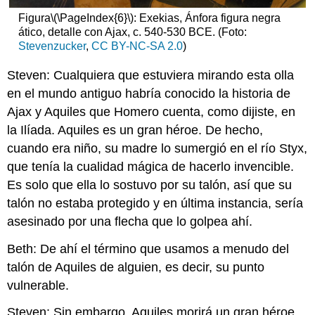
Figura
\(\PageIndex{6}\)
: Exekias, Ánfora figura negra
ático, detalle con Ajax, c. 540-530 BCE. (Foto:
Stevenzucker
,
CC BY-NC-SA 2.0
)
Steven: Cualquiera que estuviera mirando esta olla
en el mundo antiguo habría conocido la historia de
Ajax y Aquiles que Homero cuenta, como dijiste, en
la Ilíada. Aquiles es un gran héroe. De hecho,
cuando era niño, su madre lo sumergió en el río Styx,
que tenía la cualidad mágica de hacerlo invencible.
Es solo que ella lo sostuvo por su talón, así que su
talón no estaba protegido y en última instancia, sería
asesinado por una flecha que lo golpea ahí.
Beth: De ahí el término que usamos a menudo del
talón de Aquiles de alguien, es decir, su punto
vulnerable.
Steven: Sin embargo, Aquiles morirá un gran héroe.