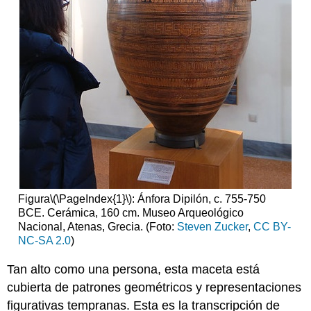
Conversación
Escultura
en
el
periodo
arcaico
Kouroi
Sonrisa
Arcaica
Kore
Escultura
pedimental:
El
Figura
\(\PageIndex{1}\)
: Ánfora Dipilón, c. 755-750
templo
BCE. Cerámica, 160 cm. Museo Arqueológico
de
Nacional, Atenas, Grecia. (Foto:
Steven Zucker
,
CC BY-
Artemisa
NC-SA 2.0
)
en
Corfú
Tan alto como una persona, esta maceta está
Escultura
cubierta de patrones geométricos y representaciones
pedimental:
figurativas tempranas. Esta es la transcripción de
El