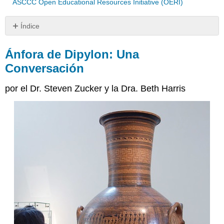
ASCCC Open Educational Resources Initiative (OERI)
Índice
Ánfora
de
Ánfora de Dipylon: Una
Dipylon:
Conversación
Una
Conversación
por el Dr. Steven Zucker y la Dra. Beth Harris
Exekias,
Ánfora
de
Figura
Negra
Ático
con
Ajax
y
Aquiles
Jugando
un
Juego:
Una