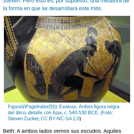
Steven: Pero esto es, por supuesto, una metáfora de
la forma en que se desarrollará este mito.
Figura
\(\PageIndex{5}\)
: Exekias, Ánfora figura negra
del ático, detalle con Ajax, c. 540-530 BCE. (Foto:
Steven Zucker
,
CC BY-NC-SA 2.0
)
Beth: A ambos lados vemos sus escudos. Aquiles