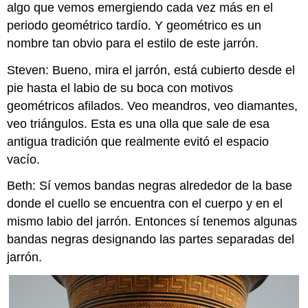
algo que vemos emergiendo cada vez más en el
arte
periodo geométrico tardío. Y geométrico es un
griego
clásico
nombre tan obvio para el estilo de este jarrón.
Conexiones
Steven: Bueno, mira el jarrón, está cubierto desde el
globales:
La
pie hasta el labio de su boca con motivos
política
geométricos afilados. Veo meandros, veo diamantes,
de
veo triángulos. Esta es una olla que sale de esa
los
antigua tradición que realmente evitó el espacio
vasos
pintados
vacío.
Recurso
de
Beth: Sí vemos bandas negras alrededor de la base
video
donde el cuello se encuentra con el cuerpo y en el
opcional:
mismo labio del jarrón. Entonces sí tenemos algunas
Pequeña
bandas negras designando las partes separadas del
línea
de
jarrón.
tiempo:
Grecia
arcaica
en