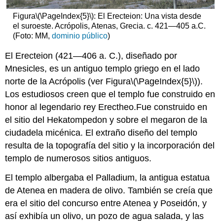
Figura
\(\PageIndex{5}\)
: El Erecteion: Una vista desde
el suroeste. Acrópolis, Atenas, Grecia. c. 421—405 a.C.
(Foto: MM,
dominio público
)
El Erecteion (421—406 a. C.), diseñado por
Mnesicles, es un antiguo templo griego en el lado
norte de la Acrópolis (ver Figura
\(\PageIndex{5}\)
).
Los estudiosos creen que el templo fue construido en
honor al legendario rey Erectheo.Fue construido en
el sitio del Hekatompedon y sobre el megaron de la
ciudadela micénica. El extraño diseño del templo
resulta de la topografía del sitio y la incorporación del
templo de numerosos sitios antiguos.
El templo albergaba el Palladium, la antigua estatua
de Atenea en madera de olivo. También se creía que
era el sitio del concurso entre Atenea y Poseidón, y
así exhibía un olivo, un pozo de agua salada, y las