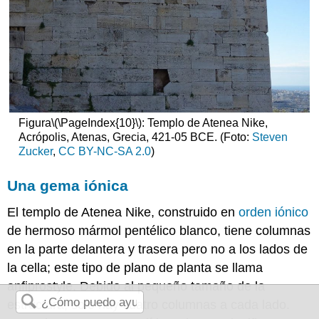
Figura
\(\PageIndex{10}\)
: Templo de Atenea Nike,
Acrópolis, Atenas, Grecia, 421-05 BCE. (Foto:
Steven
Zucker
,
CC BY-NC-SA 2.0
)
Una gema iónica
El templo de Atenea Nike, construido en
orden iónico
de hermoso mármol pentélico blanco, tiene columnas
en la parte delantera y trasera pero no a los lados de
la cella; este tipo de plano de planta se llama
anfiprostyle. Debido al pequeño tamaño de la
estructura, solo hay cuatro columnas a cada lado.