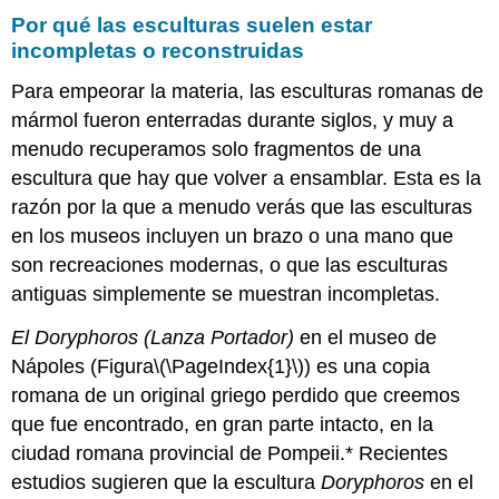
del
Por qué las esculturas suelen estar
friso
incompletas o reconstruidas
Escultura
de
Para empeorar la materia, las esculturas romanas de
frontón
mármol fueron enterradas durante siglos, y muy a
Pintura
en
menudo recuperamos solo fragmentos de una
la
escultura que hay que volver a ensamblar. Esta es la
época
razón por la que a menudo verás que las esculturas
clásica
alta
en los museos incluyen un brazo o una mano que
griega
son recreaciones modernas, o que las esculturas
Pintura
antiguas simplemente se muestran incompletas.
de
Panel
El Doryphoros (Lanza Portador)
en el museo de
Pintura
Nápoles (Figura
\(\PageIndex{1}\)
) es una copia
de
romana de un original griego perdido que creemos
Tumba
que fue encontrado, en gran parte intacto, en la
Alejandro
Magno
ciudad romana provincial de Pompeii.* Recientes
estudios sugieren que la escultura
Doryphoros
en el
Mosaico