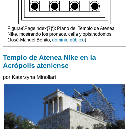
Figura
\(\PageIndex{7}\)
: Plano del Templo de Atenea
Nike, mostrando los pronaos, cella y opisthodomos.
(José-Manuel Benito,
dominio público
)
Templo de Atenea Nike en la
Acrópolis ateniense
por Katarzyna Minollari