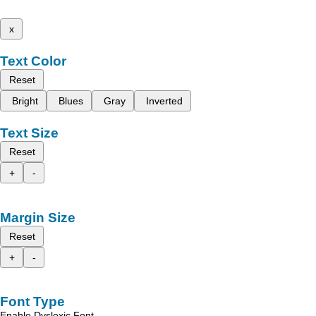
x
Text Color
Reset
Bright
Blues
Gray
Inverted
Text Size
Reset
+
-
Margin Size
Reset
+
-
Font Type
Enable Dyslexic Font