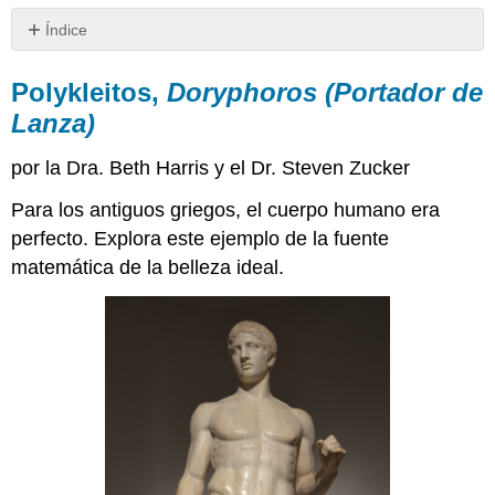
Índice
Polykleitos,
Doryphoros
Polykleitos,
Doryphoros (Portador de
(Portador
Lanza)
de
Lanza)
por la Dra. Beth Harris y el Dr. Steven Zucker
Copias
romanas
Para los antiguos griegos, el cuerpo humano era
del
perfecto. Explora este ejemplo de la fuente
arte
matemática de la belleza ideal.
griego
antiguo
La
popularidad
del
arte
griego
antiguo
para
los