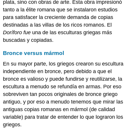
El
plata, sino con obras de arte. Esta obra impresionó
Partenón,
tanto a la élite romana que se instalaron estudios
Atenas:
para satisfacer la creciente demanda de copias
Una
conversación
destinadas a las villas de los ricos romanos. El
El
Doríforo fue
una de las esculturas griegas más
Partenón,
buscadas y copiadas.
Atenas
Atenas
Bronce versus mármol
y
la
En su mayor parte, los griegos crearon su escultura
democracia
independiente en bronce, pero debido a que el
Esculturas
bronce es valioso y puede fundirse y reutilizarse, la
del
escultura a menudo se refundía en armas. Por eso
Partenón
sobreviven tan pocos originales de bronce griego
Metope
de
antiguo, y por eso a menudo tenemos que mirar las
mármol
antiguas copias romanas en mármol (de calidad
del
variable) para tratar de entender lo que lograron los
Partenón
griegos.
Fragmento