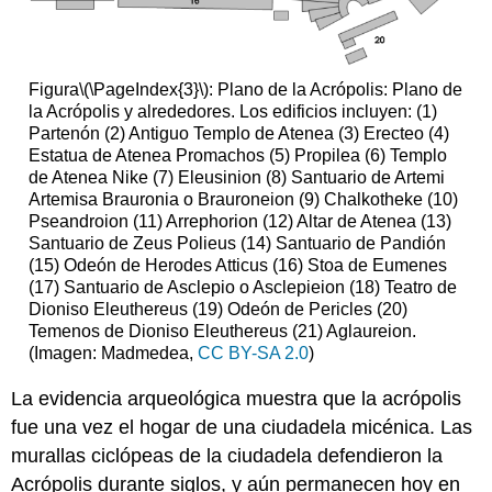
Figura
\(\PageIndex{3}\)
: Plano de la Acrópolis: Plano de
la Acrópolis y alrededores. Los edificios incluyen: (1)
Partenón (2) Antiguo Templo de Atenea (3) Erecteo (4)
Estatua de Atenea Promachos (5) Propilea (6) Templo
de Atenea Nike (7) Eleusinion (8) Santuario de Artemi
Artemisa Brauronia o Brauroneion (9) Chalkotheke (10)
Pseandroion (11) Arrephorion (12) Altar de Atenea (13)
Santuario de Zeus Polieus (14) Santuario de Pandión
(15) Odeón de Herodes Atticus (16) Stoa de Eumenes
(17) Santuario de Asclepio o Asclepieion (18) Teatro de
Dioniso Eleuthereus (19) Odeón de Pericles (20)
Temenos de Dioniso Eleuthereus (21) Aglaureion.
(Imagen: Madmedea,
CC BY-SA 2.0
)
La evidencia arqueológica muestra que la acrópolis
fue una vez el hogar de una ciudadela micénica. Las
murallas ciclópeas de la ciudadela defendieron la
Acrópolis durante siglos, y aún permanecen hoy en