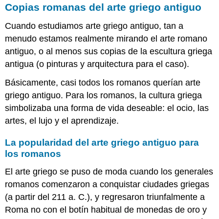
Copias romanas del arte griego antiguo
Historia
temprana
Cuando estudiamos arte griego antiguo, tan a
Reavivamiento
menudo estamos realmente mirando el arte romano
Periclean
antiguo, o al menos sus copias de la escultura griega
Los
Propileos
antigua (o pinturas y arquitectura para el caso).
El
Básicamente, casi todos los romanos querían arte
Erecteion
griego antiguo. Para los romanos, la cultura griega
Templo
de
simbolizaba una forma de vida deseable: el ocio, las
Atenea
artes, el lujo y el aprendizaje.
Nike
en
La popularidad del arte griego antiguo para
la
los romanos
Acrópolis
ateniense
El arte griego se puso de moda cuando los generales
Una
romanos comenzaron a conquistar ciudades griegas
gema
(a partir del 211 a. C.), y regresaron triunfalmente a
iónica
Victoria
Roma no con el botín habitual de monedas de oro y