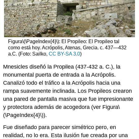
Figura
\(\PageIndex{4}\)
: El Propileo: El Propileo tal
como está hoy. Acrópolis, Atenas, Grecia. c. 437—432
a.C. (Foto: Sailko,
CC BY-SA 3.0
)
Mnesicles diseñó la Propilea (437-432 a. C.), la
monumental puerta de entrada a la Acrópolis.
Canalizó todo el tráfico a la Acrópolis hacia una
rampa suavemente inclinada. Los Propileos crearon
una pared de pantalla masiva que fue impresionante
y protectora además de acogedora (ver Figura
\
(\PageIndex{4}\)
).
Fue diseñado para parecer simétrico pero, en
realidad, no lo era. Esta ilusión fue creada por una