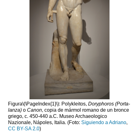
romanos
Bronce
versus
mármol
Por
qué
las
esculturas
suelen
estar
incompletas
o
reconstruidas
El
canon
La
Figura
\(\PageIndex{1}\)
: Polykleitos,
Doryphoros (Porta-
Acrópolis
lanza)
o
Canon
, copia de mármol romano de un bronce
ateniense
griego, c. 450-440 a.C. Museo Archaeologico
Notas
Nazionale, Nápoles, Italia. (Foto:
Siguiendo a Adriano
,
de
CC BY-SA 2.0
)
los
editores