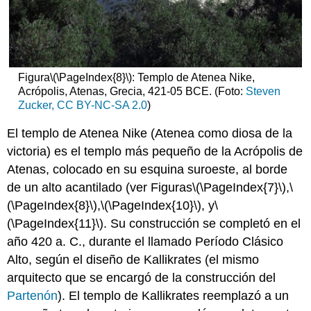
Figura
\(\PageIndex{8}\)
: Templo de Atenea Nike,
Acrópolis, Atenas, Grecia, 421-05 BCE. (Foto:
Steven
Zucker,
CC BY-NC-SA 2.0
)
El templo de Atenea Nike (Atenea como diosa de la
victoria) es el templo más pequeño de la Acrópolis de
Atenas, colocado en su esquina suroeste, al borde
de un alto acantilado (ver Figuras
\(\PageIndex{7}\)
,
\
(\PageIndex{8}\)
,
\(\PageIndex{10}\)
, y
\
(\PageIndex{11}\)
. Su construcción se completó en el
año 420 a. C., durante el llamado Período Clásico
Alto, según el diseño de Kallikrates (el mismo
arquitecto que se encargó de la construcción del
Partenón
). El templo de Kallikrates reemplazó a un