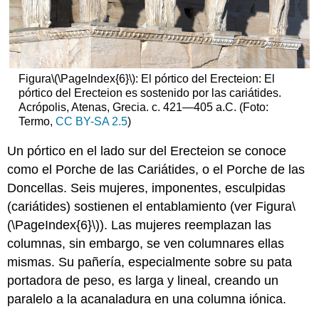
Figura
\(\PageIndex{6}\)
: El pórtico del Erecteion: El
pórtico del Erecteion es sostenido por las cariátides.
Acrópolis, Atenas, Grecia. c. 421—405 a.C. (Foto:
Termo,
CC BY-SA 2.5
)
Un pórtico en el lado sur del Erecteion se conoce
como el Porche de las Cariátides, o el Porche de las
Doncellas. Seis mujeres, imponentes, esculpidas
(cariátides) sostienen el entablamiento (ver Figura
\
(\PageIndex{6}\)
). Las mujeres reemplazan las
columnas, sin embargo, se ven columnares ellas
mismas. Su pañería, especialmente sobre su pata
portadora de peso, es larga y lineal, creando un
paralelo a la acanaladura en una columna iónica.