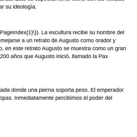
un
r su ideología.
retrato
Ara
Pacis
Augustae
\PageIndex{1}\)
). La escultura recibe su nombre del
La
emejarse a un retrato de Augusto como orador y
religión
o, en este retrato Augusto se muestra como un gran
del
e 200 años que Augusto inició, llamado la Pax
estado
romano
en
el
microcosmos
ajada donde una pierna soporta peso. El emperador
Un
tropas. Inmediatamente percibimos el poder del
altar
al
aire
libre
para
sacrificio