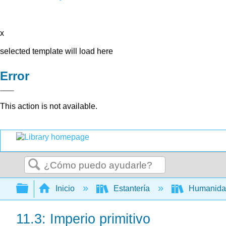
x
selected template will load here
Error
This action is not available.
Buscar
Expandir/contraer jerarquía global
Inicio
Estantería
Humanid
11.3: Imperio primitivo