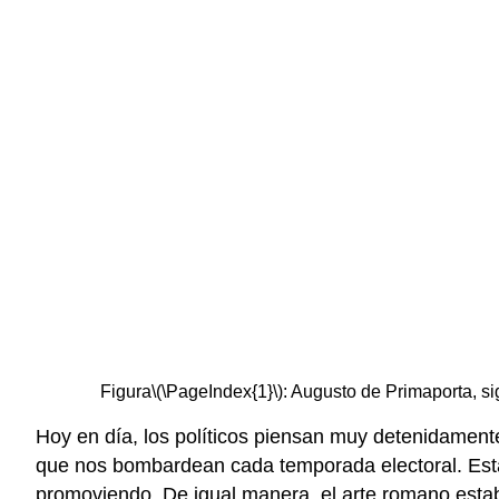
Figura
\(\PageIndex{1}\)
: Augusto de Primaporta, si
Hoy en día, los políticos piensan muy detenidamen
que nos bombardean cada temporada electoral. Est
promoviendo. De igual manera, el arte romano estaba