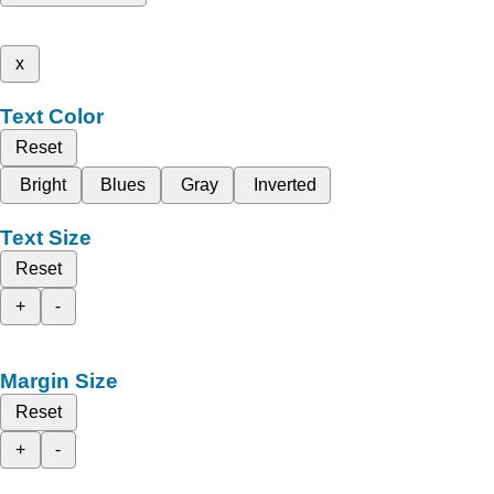
x
Text Color
Reset
Bright
Blues
Gray
Inverted
Text Size
Reset
+
-
Margin Size
Reset
+
-