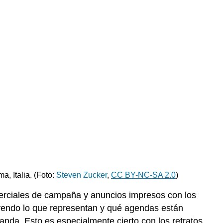
de
Primaporta
Recordando
la
Edad
de
Oro
de
la
antigua
Grecia
El
cupido
y
delfín
a, Italia. (Foto:
Steven Zucker
,
CC BY-NC-SA 2.0
)
La
coraza
merciales de campaña y anuncios impresos con los
No
yendo lo que representan y qué agendas están
simplemente
nda. Esto es especialmente cierto con los retratos