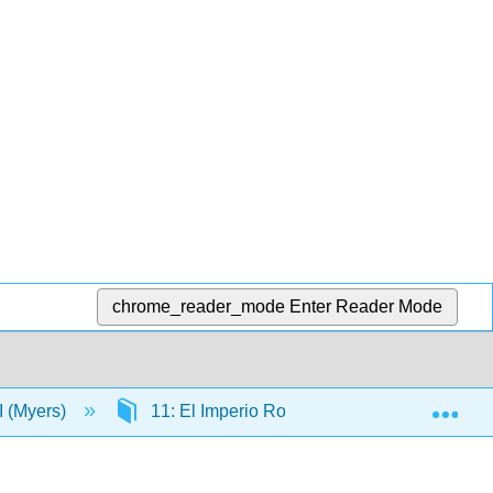
chrome_reader_mode
Enter Reader Mode
Exp
 I (Myers)
11: El Imperio Romano
11.3: Impe