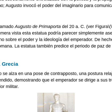
; Augusto invocó el poder del imaginario para comunica
llamado
Augusto de Primaporta
del 20 a. C. (ver Figura
\(
rimera vista esta estatua podría parecer simplemente as
o sobre el poder y la ideología del emperador. De hech
n romana. La estatua también predice el periodo de paz d
 Grecia
o se alza en una pose de contrapposto, una postura rel
xtendido, demostrando que el emperador se dirige a sus 
r militar.