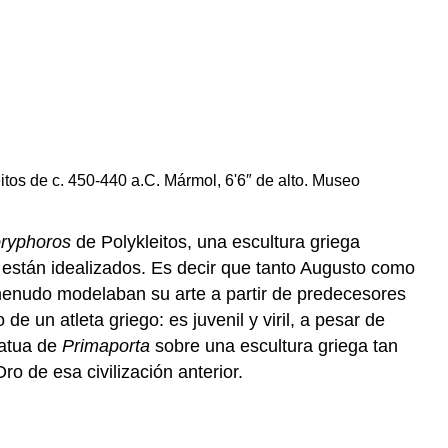
La
pantalla
exterior:
escenas
procesionales
Paneles
mitológicos
eitos de c. 450-440 a.C. Mármol, 6'6″ de alto. Museo
El
Altar
Implicaciones
ryphoros
de Polykleitos, una escultura griega
e
s están idealizados. Es decir que tanto Augusto como
interpretación
menudo modelaban su arte a partir de predecesores
Redescubrimiento
e un atleta griego: es juvenil y viril, a pesar de
Mussolini
tatua de
Primaporta
sobre una escultura griega tan
y
Augusto
o de esa civilización anterior.
El
Ara
Pacis