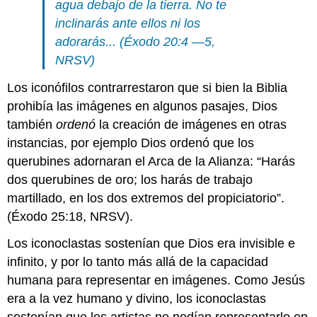
agua debajo de la tierra. No te
texto
inclinarás ante ellos ni los
La
adorarás...
(Éxodo 20:4 —5,
movilidad
de
NRSV)
los
íconos
Los iconófilos contrarrestaron que si bien la Biblia
vita
prohibía las imágenes en algunos pasajes, Dios
Iconos
también
ordenó
la creación de imágenes en otras
de
instancias, por ejemplo Dios ordenó que los
Vita,
oriente
querubines adornaran el Arca de la Alianza: “Harás
y
dos querubines de oro; los harás de trabajo
oeste
martillado, en los dos extremos del propiciatorio”.
Variaciones
(Éxodo 25:18, NRSV).
Una
obra
Los iconoclastas sostenían que Dios era invisible e
en
infinito, y por lo tanto más allá de la capacidad
progreso:
mosaicos
humana para representar en imágenes. Como Jesús
bizantinos
era a la vez humano y divino, los iconoclastas
medios