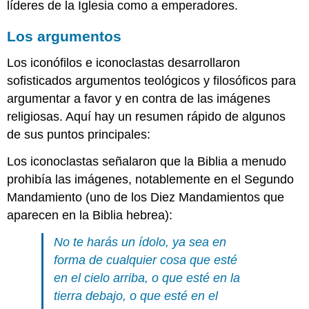
líderes de la Iglesia como a emperadores.
icono
de
Los argumentos
la
vita
Los iconófilos e iconoclastas desarrollaron
en
la
sofisticados argumentos teológicos y filosóficos para
época
argumentar a favor y en contra de las imágenes
medieval
religiosas. Aquí hay un resumen rápido de algunos
Un
de sus puntos principales:
icono
vita
Los iconoclastas señalaron que la Biblia a menudo
de
prohibía las imágenes, notablemente en el Segundo
San
Nicolás
Mandamiento (uno de los Diez Mandamientos que
Orígenes
aparecen en la Biblia hebrea):
del
icono
No te harás un ídolo, ya sea en
de
forma de cualquier cosa que esté
la
en el cielo arriba, o que esté en la
vita
Imagen
tierra debajo, o que esté en el
y