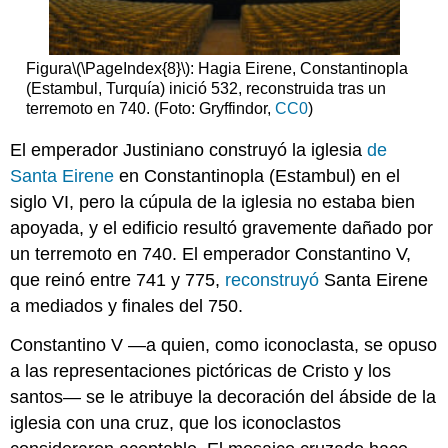
Figura
\(\PageIndex{8}\)
: Hagia Eirene, Constantinopla
(Estambul, Turquía) inició 532, reconstruida tras un
terremoto en 740. (Foto: Gryffindor,
CC0
)
El emperador Justiniano construyó la iglesia
de
Santa Eirene
en Constantinopla (Estambul) en el
siglo VI, pero la cúpula de la iglesia no estaba bien
apoyada, y el edificio resultó gravemente dañado por
un terremoto en 740. El emperador Constantino V,
que reinó entre 741 y 775,
reconstruyó
Santa Eirene
a mediados y finales del 750.
Constantino V —a quien, como iconoclasta, se opuso
a las representaciones pictóricas de Cristo y los
santos— se le atribuye la decoración del ábside de la
iglesia con una cruz, que los iconoclastos