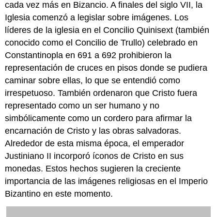
Moni
cada vez más en Bizancio. A finales del siglo VII, la
y
Iglesia comenzó a legislar sobre imágenes. Los
Daphni
líderes de la iglesia en el Concilio Quinisext (también
Movimiento
conocido como el Concilio de Trullo) celebrado en
Extasiado
Constantinopla en 691 a 692 prohibieron la
Mosaicos
bizantinos
representación de cruces en pisos donde se pudiera
medios
caminar sobre ellas, lo que se entendió como
La
irrespetuoso. También ordenaron que Cristo fuera
iglesia
como
representado como un ser humano y no
microcosmos
simbólicamente como un cordero para afirmar la
Iconos
encarnación de Cristo y las obras salvadoras.
espaciales
Alrededor de esta misma época, el emperador
Hosios
Justiniano II incorporó íconos de Cristo en sus
Loukas
monedas. Estos hechos sugieren la creciente
Nea
Moni
importancia de las imágenes religiosas en el Imperio
Daphni
Bizantino en este momento.
El
Salterio