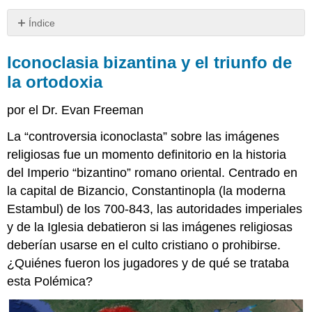
Índice
Iconoclasia
bizantina
Iconoclasia bizantina y el triunfo de
y
la ortodoxia
el
triunfo
por el Dr. Evan Freeman
de
la
La “controversia iconoclasta” sobre las imágenes
ortodoxia
religiosas fue un momento definitorio en la historia
Términos
del Imperio “bizantino” romano oriental. Centrado en
Clave
la capital de Bizancio, Constantinopla (la moderna
¿Cuál
era
Estambul) de los 700-843, las autoridades imperiales
el
y de la Iglesia debatieron si las imágenes religiosas
problema?
deberían usarse en el culto cristiano o prohibirse.
Los
argumentos
¿Quiénes fueron los jugadores y de qué se trataba
Cronología
esta Polémica?
de
eventos