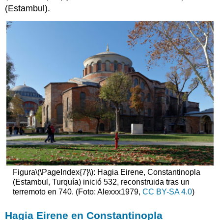
(Estambul).
Recurso
opcional
en
línea:
El
manto
de
la
coronación
Documentar
la
diversidad
religiosa
Recurso
en
línea
Figura
\(\PageIndex{7}\)
: Hagia Eirene, Constantinopla
opcional:
(Estambul, Turquía) inició 532, reconstruida tras un
Basílica
terremoto en 740. (Foto: Alexxx1979,
CC BY-SA 4.0
)
de
San
Marcos
Hagia Eirene en Constantinopla