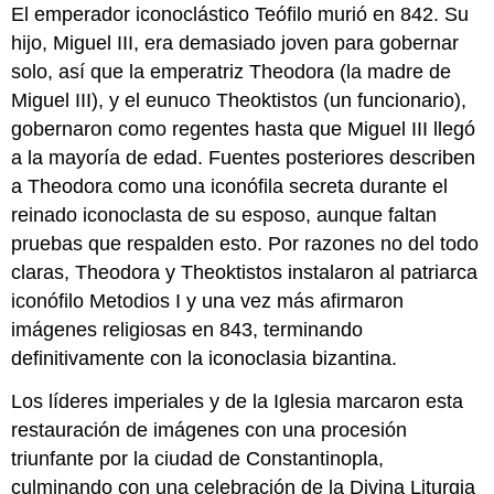
Trinidad
El emperador iconoclástico Teófilo murió en 842. Su
de
hijo, Miguel III, era demasiado joven para gobernar
Rublev
solo, así que la emperatriz Theodora (la madre de
Legados
impugnados
Miguel III), y el eunuco Theoktistos (un funcionario),
Interacción
gobernaron como regentes hasta que Miguel III llegó
artística
a la mayoría de edad. Fuentes posteriores describen
transcultural
a Theodora como una iconófila secreta durante el
en
el
reinado iconoclasta de su esposo, aunque faltan
período
pruebas que respalden esto. Por razones no del todo
bizantino
claras, Theodora y Theoktistos instalaron al patriarca
medio
iconófilo Metodios I y una vez más afirmaron
La
cultura
imágenes religiosas en 843, terminando
visual
definitivamente con la iconoclasia bizantina.
de
la
Los líderes imperiales y de la Iglesia marcaron esta
Sicilia
restauración de imágenes con una procesión
normanda
triunfante por la ciudad de Constantinopla,
Los
culminando con una celebración de la Divina Liturgia
normandos