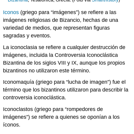
los
mosaicos
Iconos
(griego para “imágenes”) se refiere a las
bizantinos
imágenes religiosas de Bizancio, hechas de una
Hagia
Eirene
variedad de medios, que representan figuras
en
sagradas y eventos.
Constantinopla
La
La iconoclasia se refiere a cualquier destrucción de
iglesia
imágenes, incluida la Controversia Iconoclástica
de
Bizantina de los siglos VIII y IX, aunque los propios
la
Dormición
bizantinos no utilizaron este término.
en
Nicea
Iconomaquía (griego para “lucha de imagen”) fue el
Santa
término que los bizantinos utilizaron para describir la
Sofía
controversia iconoclástica.
en
Constantinopla
Iconoclastos (griego para “rompedores de
Iconoclasia
imágenes”) se refiere a quienes se oponían a los
en
íconos.
el
sekreton