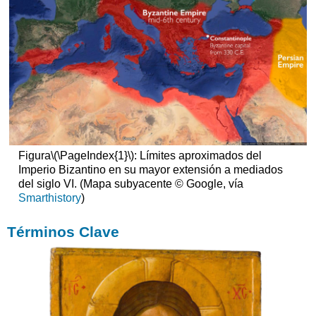
Primeros
siglos
El
siglo
VII
La
primera
fase
de
la
Figura
\(\PageIndex{1}\)
: Límites aproximados del
iconoclasia:
Imperio Bizantino en su mayor extensión a mediados
720
del siglo VI. (Mapa subyacente © Google, vía
—
Smarthistory
)
787
787
Términos Clave
Consejo
Iconófilo
de
Nicea
II
La