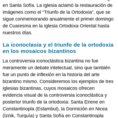
en
en Santa Sofía. La Iglesia aclamó la restauración de
Sicilia
imágenes como el “Triunfo de la Ortodoxia”, que se
Arquitectura
sigue conmemorando anualmente el primer domingo
Real
de Cuaresma en la Iglesia Ortodoxa Oriental hasta
La
nuestros días.
Cappella
Palatina
La iconoclasia y el triunfo de la ortodoxia
Catedral
de
en los mosaicos bizantinos
Cefalú
La controversia iconoclástica bizantina no fue
Monreale
meramente un debate intelectual, sino que también
Viviendas
Reales
fue un punto de inflexión en la historia del arte
La
bizantino mismo. Consideremos los ejemplos de tres
Real
iglesias bizantinas, cuyos mosaicos ofrecen
Casa
de
evidencia visual de la controversia iconoclástica y
la
posterior triunfo de la ortodoxia: Santa Eirene en
Moneda
Constantinopla (Estambul), la Dormición en Nicea
y
(İznik, Turquía) y Santa Sofía en Constantinopla
Talleres