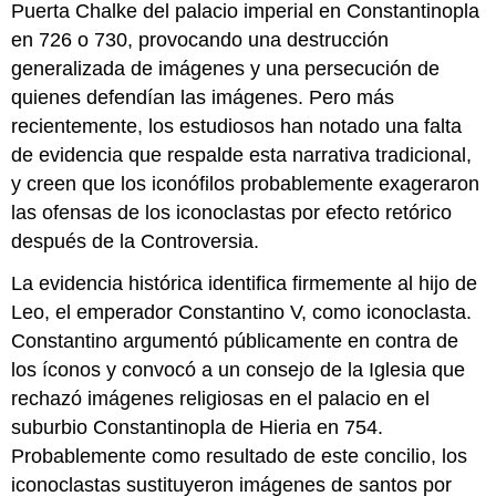
emperadores
Puerta Chalke del palacio imperial en Constantinopla
del
en 726 o 730, provocando una destrucción
pasado?
generalizada de imágenes y una persecución de
Arte
quienes defendían las imágenes. Pero más
secular
bizantino
recientemente, los estudiosos han notado una falta
medio
de evidencia que respalde esta narrativa tradicional,
¿Religioso
y creen que los iconófilos probablemente exageraron
vs.
las ofensas de los iconoclastas por efecto retórico
secular?
después de la Controversia.
Sedas
Cerámica
La evidencia histórica identifica firmemente al hijo de
Cajas
Leo, el emperador Constantino V, como iconoclasta.
de
Constantino argumentó públicamente en contra de
Marfil
Cuenco
los íconos y convocó a un consejo de la Iglesia que
San
rechazó imágenes religiosas en el palacio en el
Marco
suburbio Constantinopla de Hieria en 754.
Reinos
Probablemente como resultado de este concilio, los
nubianos
medievales,
iconoclastas sustituyeron imágenes de santos por