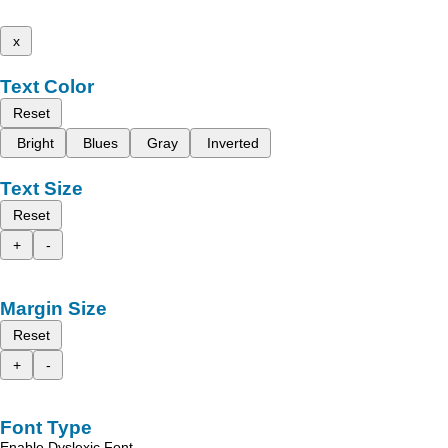
x
Text Color
Reset
Bright
Blues
Gray
Inverted
Text Size
Reset
+
-
Margin Size
Reset
+
-
Font Type
Enable Dyslexic Font