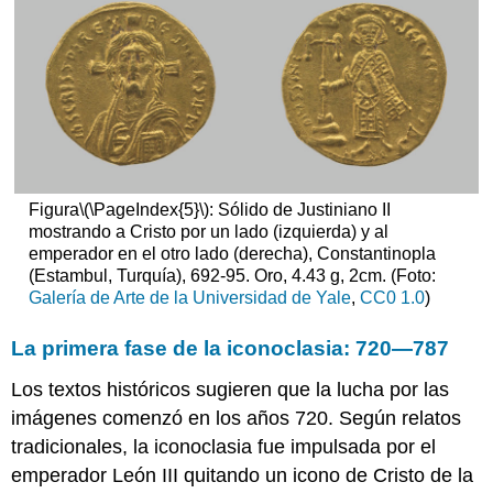
de
París
El
pasado
clásico
y
el
presente
cristiano
Figura
\(\PageIndex{5}\)
: Sólido de Justiniano II
medieval
mostrando a Cristo por un lado (izquierda) y al
¿Qué
emperador en el otro lado (derecha), Constantinopla
es
(Estambul, Turquía), 692-95. Oro, 4.43 g, 2cm. (Foto:
un
Galería de Arte de la Universidad de Yale
,
CC0 1.0
)
salterio?
Las
La primera fase de la iconoclasia: 720—787
imágenes
Renacimiento
Los textos históricos sugieren que la lucha por las
clásico
imágenes comenzó en los años 720. Según relatos
Conectando
tradicionales, la iconoclasia fue impulsada por el
con
emperador León III quitando un icono de Cristo de la
grandes