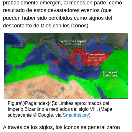
probablemente emergen, al menos en parte, como
de
resultado de estos devastadores eventos (que
Proskynetaria
pueden haber sido percibidos como signos del
Obispos
en
descontento de Dios con los íconos).
el
Bema
Nerezi
en
la
historia
del
arte
Mosaicos
y
microcosmos:
los
monasterios
Figura
\(\PageIndex{4}\)
: Límites aproximados del
de
Imperio Bizantino a mediados del siglo VIII. (Mapa
Hosios
subyacente © Google, vía
Smarthistory
)
Loukas,
Nea
A través de los siglos, los iconos se generalizaron