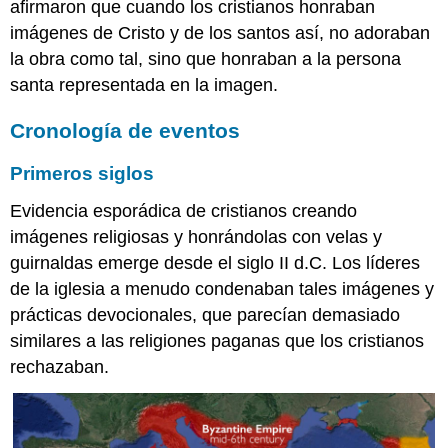
afirmaron que cuando los cristianos honraban
Patronos
imágenes de Cristo y de los santos así, no adoraban
imperiales
la obra como tal, sino que honraban a la persona
Constantino
IX
santa representada en la imagen.
y
Zoe
Cronología de eventos
con
Cristo
Primeros siglos
Juan
II
Evidencia esporádica de cristianos creando
e
imágenes religiosas y honrándolas con velas y
Irene
guirnaldas emerge desde el siglo II d.C. Los líderes
Un
de la iglesia a menudo condenaban tales imágenes y
trabajo
en
prácticas devocionales, que parecían demasiado
progreso
similares a las religiones paganas que los cristianos
Frescos
rechazaban.
bizantinos
en
Saint
Panteleimon,