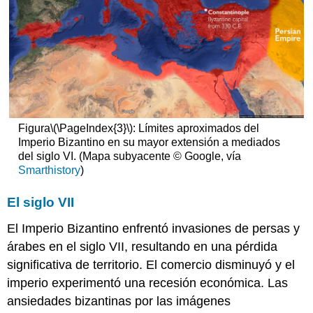
Nerezi
Patrocinio
Imperial
Arquitectura
Frescos
Los
Naos
El
Figura
\(\PageIndex{3}\)
: Límites aproximados del
Encuentro
Imperio Bizantino en su mayor extensión a mediados
del
del siglo VI. (Mapa subyacente © Google, vía
Señor
Smarthistory
)
en
el
El siglo VII
Templo
La
El Imperio Bizantino enfrentó invasiones de persas y
Deposición
árabes en el siglo VII, resultando en una pérdida
La
significativa de territorio. El comercio disminuyó y el
Lamentación
El
imperio experimentó una recesión económica. Las
Templón
ansiedades bizantinas por las imágenes
Iconos