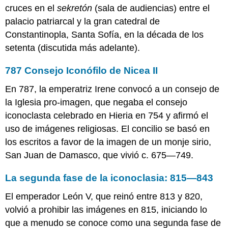
una
cruces en el
sekretón
(sala de audiencias) entre el
introducción
palacio patriarcal y la gran catedral de
Una
Constantinopla, Santa Sofía, en la década de los
cruz
setenta (discutida más adelante).
benediccional
de
hierro
787 Consejo Iconófilo de Nicea II
de
En 787, la emperatriz Irene convocó a un consejo de
la
tumba
la Iglesia pro-imagen, que negaba el consejo
del
iconoclasta celebrado en Hieria en 754 y afirmó el
obispo
uso de imágenes religiosas. El concilio se basó en
Timotheos
los escritos a favor de la imagen de un monje sirio,
Bizancio,
la
San Juan de Damasco, que vivió c. 675—749.
Rus
de
La segunda fase de la iconoclasia: 815—843
Kiev
y
El emperador León V, que reinó entre 813 y 820,
sus
volvió a prohibir las imágenes en 815, iniciando lo
legados
que a menudo se conoce como una segunda fase de
disputados