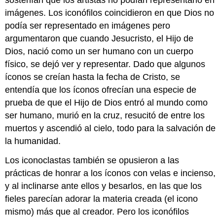
sostenían que los artistas no podían representarlo en
en
Santa
imágenes. Los iconófilos coincidieron en que Dios no
Sofía
podía ser representado en imágenes pero
Figuras
argumentaron que cuando Jesucristo, el Hijo de
santas
Dios, nació como un ser humano con un cuerpo
Mosaico
físico, se dejó ver y representar. Dado que algunos
de
íconos se creían hasta la fecha de Cristo, se
ábside:
Virgen
entendía que los íconos ofrecían una especie de
y
prueba de que el Hijo de Dios entró al mundo como
Niño
ser humano, murió en la cruz, resucitó de entre los
Mosaicos
muertos y ascendió al cielo, todo para la salvación de
de
tímpana
la humanidad.
Emperadores
Los iconoclastas también se opusieron a las
y
ceremonia
prácticas de honrar a los íconos con velas e incienso,
Vestíbulo
y al inclinarse ante ellos y besarlos, en las que los
sudoeste
fieles parecían adorar la materia creada (el icono
Puerta
mismo) más que al creador. Pero los iconófilos
Imperial