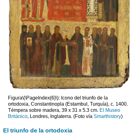
La
Comunión
de
los
Apóstoles
Frescos
perdidos
La
fragmentación
de
la
Rus
de
Kiev
El
Figura
\(\PageIndex{6}\)
: Icono del triunfo de la
ascenso
ortodoxia, Constantinopla (Estambul, Turquía), c. 1400.
de
Témpera sobre madera, 39 x 31 x 5.3 cm.
El Museo
Moscú,
Británico
, Londres, Inglaterra. (Foto vía
Smarthistory
)
“Tercera
Roma”
El triunfo de la ortodoxia
La