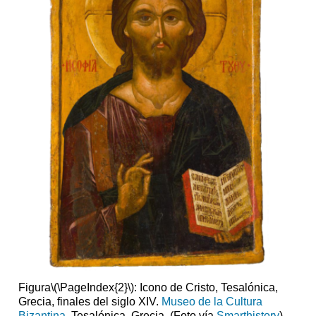
segunda
fase
de
la
iconoclasia:
815
—
843
El
triunfo
de
la
ortodoxia
La
iconoclasia
y
el
triunfo
de
la
Figura
\(\PageIndex{2}\)
: Icono de Cristo, Tesalónica,
ortodoxia
Grecia, finales del siglo XIV.
Museo de la Cultura
en
Bizantina
, Tesalónica, Grecia. (Foto vía
Smarthistory
)