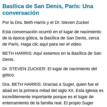
Notre-
Basílica de San Denis, París: Una
Dame,
París
conversación
El
fuego
Por la Dra. Beth Harris y el Dr. Steven Zucker
Construidos,
Esta conversación ocurrió en el lugar de nacimiento
modificados,
reconstruidos
de la época gótica, la Basílica de San Denis, cerca
y
de París. Haga clic aquí para ver el video.
restaurados
Sainte-
BETH HARRIS: Aquí estamos en la Basílica de San
Chapelle
Denis.
(París):
Una
Dr. STEVEN ZUCKER: El lugar de nacimiento del
conversación
gótico.
Biblia
de
Dra. BETH HARRIS: Gracias a Suger, quien fue el
San
abad en la primera mitad del siglo XII. Esta iglesia es
Luis
(Biblia
increíblemente importante porque es el lugar de
moralizada
enterramiento de la familia real. El propio Suger
o