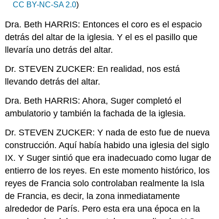
cielo
CC BY-NC-SA 2.0
)
Un
Dra. Beth HARRIS: Entonces el coro es el espacio
clérigo
y
detrás del altar de la iglesia. Y el es el pasillo que
un
llevaría uno detrás del altar.
artista
Consejos
Dr. STEVEN ZUCKER: En realidad, nos está
para
llevando detrás del altar.
un
rey
Dra. Beth HARRIS: Ahora, Suger completó el
ambulatorio y también la fachada de la iglesia.
Dr. STEVEN ZUCKER: Y nada de esto fue de nueva
construcción. Aquí había habido una iglesia del siglo
IX. Y Suger sintió que era inadecuado como lugar de
entierro de los reyes. En este momento histórico, los
reyes de Francia solo controlaban realmente la Isla
de Francia, es decir, la zona inmediatamente
alrededor de París. Pero esta era una época en la