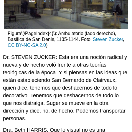
Figura
\(\PageIndex{4}\)
: Ambulatorio (lado derecho),
Basílica de San Denis, 1135-1144. Foto:
Steven Zucker
,
CC BY-NC-SA 2.0
)
Dr. STEVEN ZUCKER: Esta era una noción radical y
nueva y de hecho voló frente a otras teorías
teológicas de la época. Y si piensas en las ideas que
están estableciendo San Bernardo de Clairvaux,
quien dice, tenemos que deshacernos de todo lo
decorativo. Tenemos que deshacernos de todo lo
que nos distraiga. Suger se mueve en la otra
dirección y dice, no, de hecho. Podemos transportar
personas.
Dra. Beth HARRIS: Que lo visual no es una