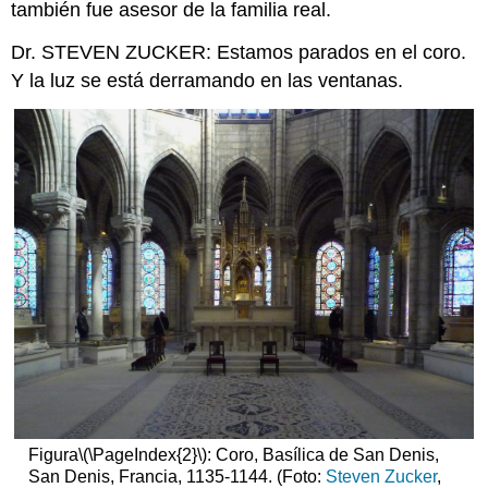
también fue asesor de la familia real.
Biblia
moralizada)
Dr. STEVEN ZUCKER: Estamos parados en el coro.
Blanche
Y la luz se está derramando en las ventanas.
de
Castilla
Una
iluminación
manuscrita
Una
Biblia
moralizada
Rey
y
reina
Un
vínculo
entre
la
tierra
y
Figura
\(\PageIndex{2}\)
: Coro, Basílica de San Denis,
el
San Denis, Francia, 1135-1144. (Foto:
Steven Zucker
,