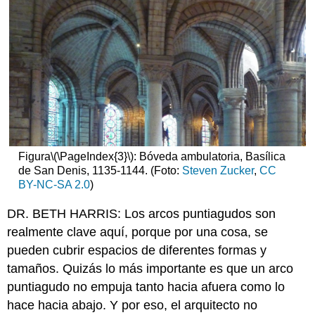
Figura
\(\PageIndex{3}\)
: Bóveda ambulatoria, Basílica
de San Denis, 1135-1144. (Foto:
Steven Zucker
,
CC
BY-NC-SA 2.0
)
DR. BETH HARRIS: Los arcos puntiagudos son
realmente clave aquí, porque por una cosa, se
pueden cubrir espacios de diferentes formas y
tamaños. Quizás lo más importante es que un arco
puntiagudo no empuja tanto hacia afuera como lo
hace hacia abajo. Y por eso, el arquitecto no