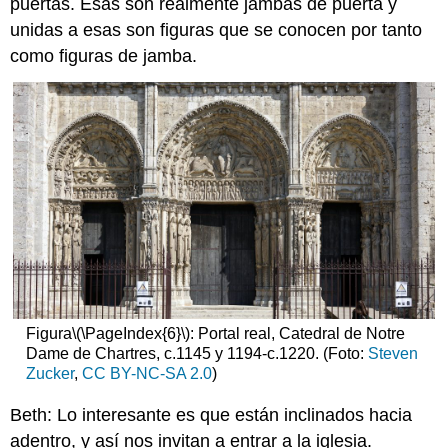
puertas. Esas son realmente jambas de puerta y
unidas a esas son figuras que se conocen por tanto
como figuras de jamba.
Figura
\(\PageIndex{6}\)
: Portal real, Catedral de Notre
Dame de Chartres, c.1145 y 1194-c.1220. (Foto:
Steven
Zucker
,
CC BY-NC-SA 2.0
)
Beth: Lo interesante es que están inclinados hacia
adentro, y así nos invitan a entrar a la iglesia.