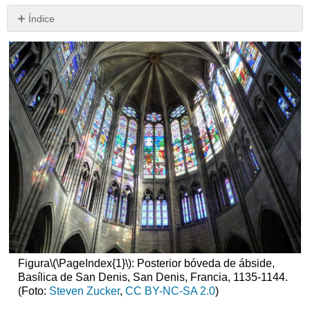
Índice
Basílica
de
San
Denis,
París:
Una
conversación
Notas
de
los
editores
Catedral
de
Chartres:
una
conversación
Figura
\(\PageIndex{1}\)
: Posterior bóveda de ábside,
La
Basílica de San Denis, San Denis, Francia, 1135-1144.
Catedral
(Foto:
Steven Zucker
,
CC BY-NC-SA 2.0
)
de