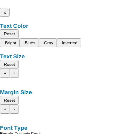
x
Text Color
Reset
Bright
Blues
Gray
Inverted
Text Size
Reset
+
-
Margin Size
Reset
+
-
Font Type
Enable Dyslexic Font