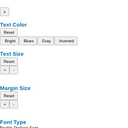
x
Text Color
Reset
Bright
Blues
Gray
Inverted
Text Size
Reset
+
-
Margin Size
Reset
+
-
Font Type
Enable Dyslexic Font