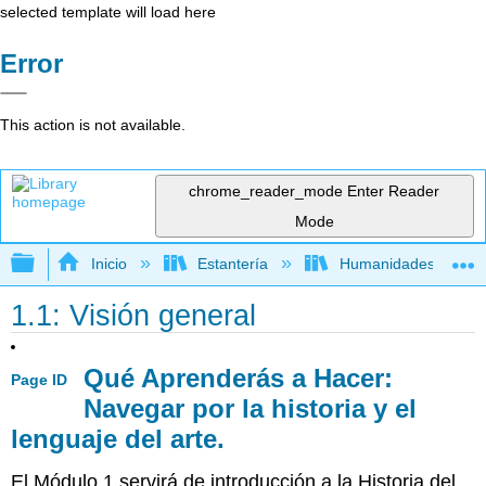
selected template will load here
Error
This action is not available.
chrome_reader_mode
Enter Reader
Mode
Expandir/contraer jerarquía global
Inicio
Estantería
Humanidades
1.1: Visión general
Qué Aprenderás a Hacer:
Page ID
Navegar por la historia y el
lenguaje del arte.
El Módulo 1 servirá de introducción a la Historia del