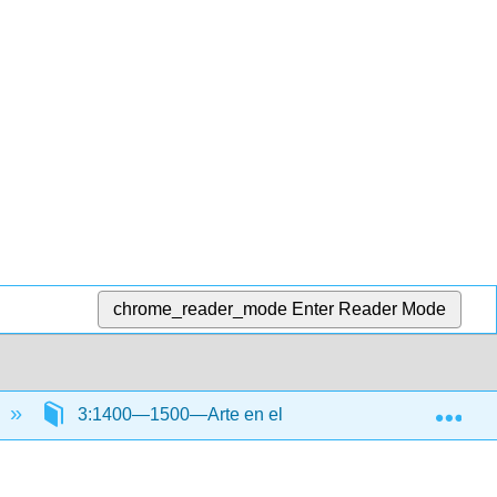
chrome_reader_mode
Enter Reader Mode
Exp
3:1400—1500—Arte en el norte de Europa