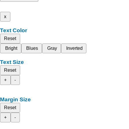
x
Text Color
Reset
Bright
Blues
Gray
Inverted
Text Size
Reset
+
-
Margin Size
Reset
+
-