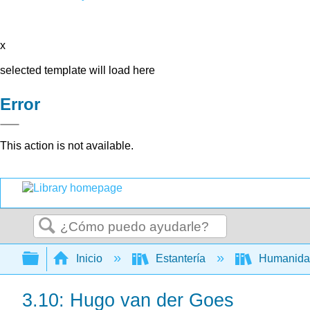
x
selected template will load here
Error
This action is not available.
Buscar
Expandir/contraer jerarquía global
Inicio
Estantería
Humanid
3.10: Hugo van der Goes