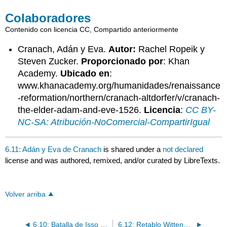
Colaboradores
Contenido con licencia CC, Compartido anteriormente
Cranach, Adán y Eva.
Autor:
Rachel Ropeik y
Steven Zucker.
Proporcionado por
: Khan
Academy.
Ubicado en
:
www.khanacademy.org/humanidades/renaissance
-reformation/northern/cranach-altdorfer/v/cranach-
the-elder-adam-and-eve-1526.
Licencia
:
CC BY-
NC-SA: Atribución-NoComercial-CompartirIgual
6.11: Adán y Eva de Cranach
is shared under a
not declared
license and was authored, remixed, and/or curated by LibreTexts.
Volver arriba
6.10: Batalla de Isso de Altdorfer
6.12: Retablo Wittenberg de Cranach