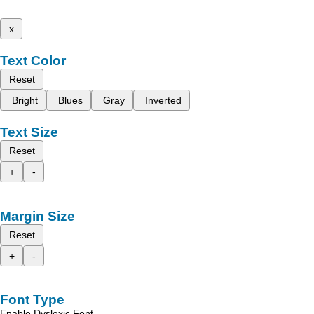
x
Text Color
Reset
Bright
Blues
Gray
Inverted
Text Size
Reset
+
-
Margin Size
Reset
+
-
Font Type
Enable Dyslexic Font