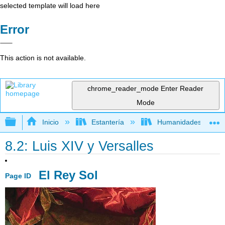
selected template will load here
Error
This action is not available.
chrome_reader_mode
Enter Reader
Mode
Expandir/contraer jerarquía global
Inicio
Estantería
Humanidades
8.2: Luis XIV y Versalles
El Rey Sol
Page ID