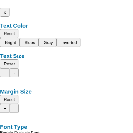
x
Text Color
Reset
Bright
Blues
Gray
Inverted
Text Size
Reset
+
-
Margin Size
Reset
+
-
Font Type
Enable Dyslexic Font