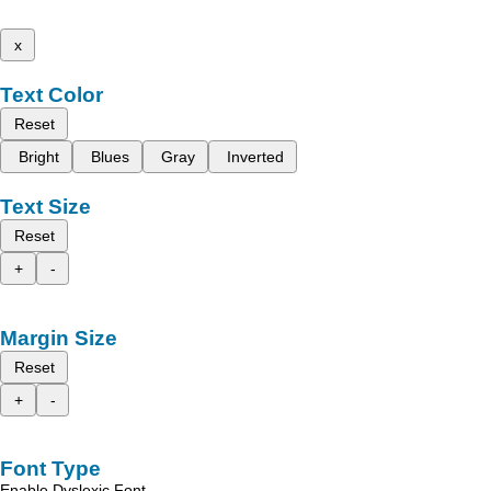
x
Text Color
Reset
Bright
Blues
Gray
Inverted
Text Size
Reset
+
-
Margin Size
Reset
+
-
Font Type
Enable Dyslexic Font