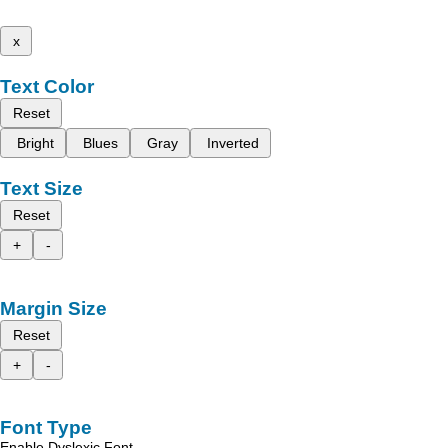
x
Text Color
Reset
Bright
Blues
Gray
Inverted
Text Size
Reset
+
-
Margin Size
Reset
+
-
Font Type
Enable Dyslexic Font