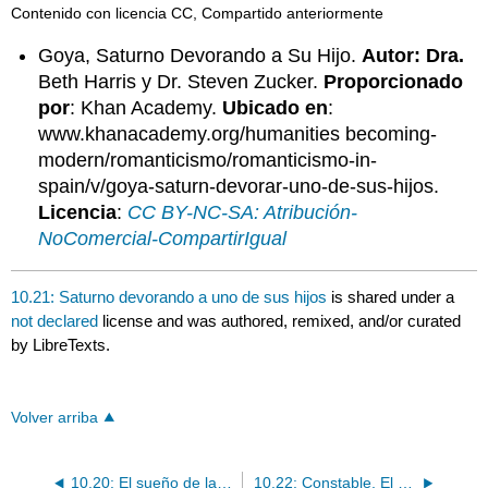
Contenido con licencia CC, Compartido anteriormente
Goya, Saturno Devorando a Su Hijo.
Autor: Dra.
Beth Harris y Dr. Steven Zucker.
Proporcionado
por
: Khan Academy.
Ubicado en
:
www.khanacademy.org/humanities becoming-
modern/romanticismo/romanticismo-in-
spain/v/goya-saturn-devorar-uno-de-sus-hijos.
Licencia
:
CC BY-NC-SA: Atribución-
NoComercial-CompartirIgual
10.21: Saturno devorando a uno de sus hijos
is shared under a
not declared
license and was authored, remixed, and/or curated
by LibreTexts.
Volver arriba
10.20: El sueño de la razón produce monstruos
10.22: Constable, El Haywain