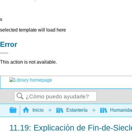
x
selected template will load here
Error
This action is not available.
Buscar
Expandir/contraer jerarquía global
Inicio
Estantería
Humanid
11.19: Explicación de Fin-de-Siecl