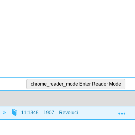
chrome_reader_mode
Enter Reader Mode
Exp
11:1848—1907—Revolución Industrial Parte II