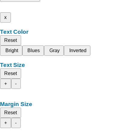
x
Text Color
Reset
Bright
Blues
Gray
Inverted
Text Size
Reset
+
-
Margin Size
Reset
+
-