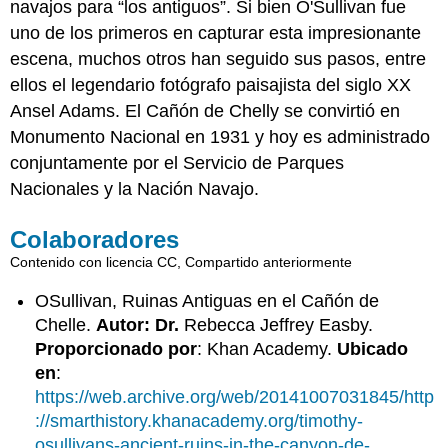
navajos para “los antiguos”. Si bien O'Sullivan fue
uno de los primeros en capturar esta impresionante
escena, muchos otros han seguido sus pasos, entre
ellos el legendario fotógrafo paisajista del siglo XX
Ansel Adams. El Cañón de Chelly se convirtió en
Monumento Nacional en 1931 y hoy es administrado
conjuntamente por el Servicio de Parques
Nacionales y la Nación Navajo.
Colaboradores
Contenido con licencia CC, Compartido anteriormente
OSullivan, Ruinas Antiguas en el Cañón de
Chelle.
Autor: Dr.
Rebecca Jeffrey Easby.
Proporcionado por
: Khan Academy.
Ubicado
en
:
https://web.archive.org/web/20141007031845/http
://smarthistory.khanacademy.org/timothy-
osullivans-ancient-ruins-in-the-canyon-de-