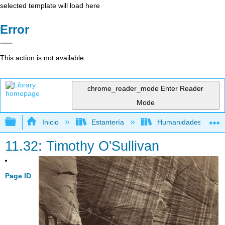
selected template will load here
Error
This action is not available.
chrome_reader_mode
Enter Reader
Mode
Expandir/contraer jerarquía global
Inicio
Estantería
Humanidades
11.32: Timothy O'Sullivan
Page ID