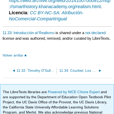
https://web.archive.org/web/20141007000912/http
://smarthistory.khanacademy.org/realism.html
.
Licencia
:
CC BY-NC-SA: Atribución-
NoComercial-CompartirIgual
11.33: Introducción al Realismo
is shared under a
not declared
license and was authored, remixed, and/or curated by LibreTexts.
Volver arriba
11.32: Timothy O'Sullivan
11.34: Courbet, Los Rompepiedras
The LibreTexts libraries are
Powered by NICE CXone Expert
and
are supported by the Department of Education Open Textbook Pilot
Project, the UC Davis Office of the Provost, the UC Davis Library,
the California State University Affordable Learning Solutions
Program, and Merlot. We also acknowledge previous National