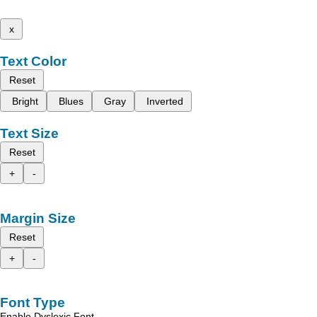
x
Text Color
Reset
Bright
Blues
Gray
Inverted
Text Size
Reset
+
-
Margin Size
Reset
+
-
Font Type
Enable Dyslexic Font