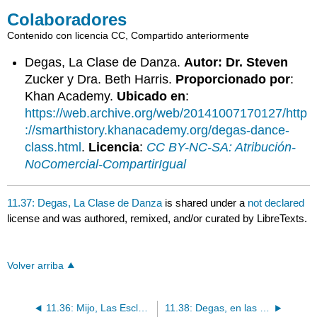
Colaboradores
Contenido con licencia CC, Compartido anteriormente
Degas, La Clase de Danza.
Autor: Dr. Steven
Zucker y Dra. Beth Harris.
Proporcionado por
:
Khan Academy.
Ubicado en
:
https://web.archive.org/web/20141007170127/http
://smarthistory.khanacademy.org/degas-dance-
class.html
.
Licencia
:
CC BY-NC-SA: Atribución-
NoComercial-CompartirIgual
11.37: Degas, La Clase de Danza
is shared under a
not declared
license and was authored, remixed, and/or curated by LibreTexts.
Volver arriba
11.36: Mijo, Las Escladoras
11.38: Degas, en las carreras en el campo