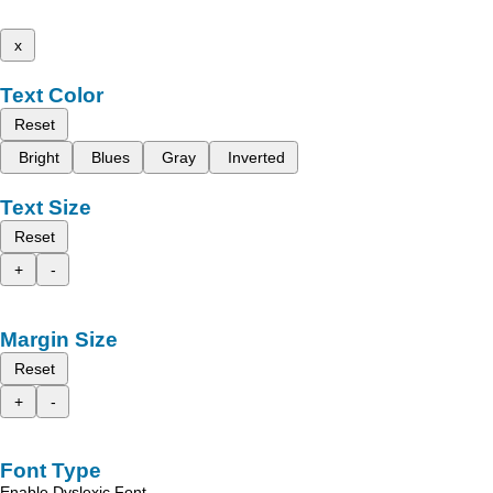
x
Text Color
Reset
Bright
Blues
Gray
Inverted
Text Size
Reset
+
-
Margin Size
Reset
+
-
Font Type
Enable Dyslexic Font