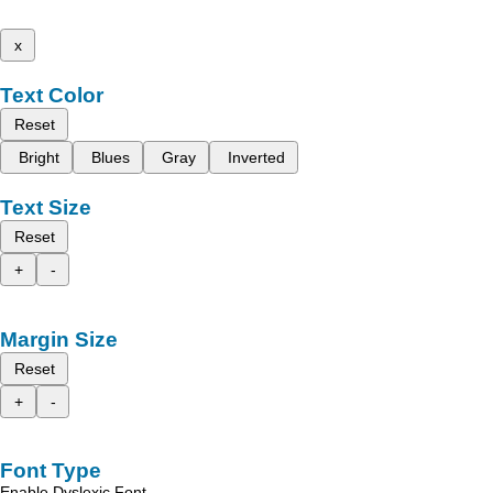
x
Text Color
Reset
Bright
Blues
Gray
Inverted
Text Size
Reset
+
-
Margin Size
Reset
+
-
Font Type
Enable Dyslexic Font