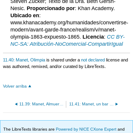
Steven Zucker; Texto de la Dra. Beth Gersh-
Nesic.
Proporcionado por
: Khan Academy.
Ubicado en
:
www.khanacademy.org/humanidades/convertirse-
modern/avant-garde-france/realism/v/manet-
olympia-1863-expuesto-1865.
Licencia
:
CC BY-
NC-SA: Atribución-NoComercial-CompartirIgual
11.40: Manet, Olimpia
is shared under a
not declared
license and
was authored, remixed, and/or curated by LibreTexts.
Volver arriba
11.39: Manet, Almuerzo sobre la hierba (Le Dejeuner sur l'herbe)
11.41: Manet, un bar en el Folies-Bergere
The LibreTexts libraries are
Powered by NICE CXone Expert
and