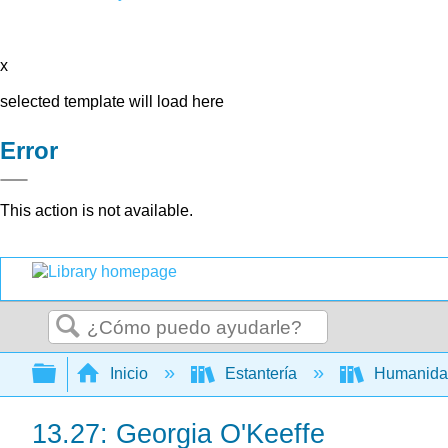
x
selected template will load here
Error
This action is not available.
Buscar
Expandir/contraer jerarquía global
Inicio
Estantería
Humanid
13.27: Georgia O'Keeffe