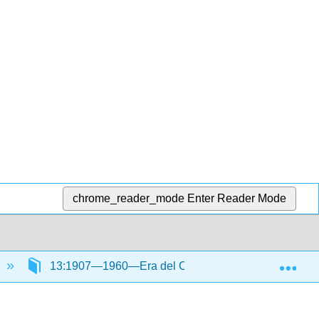
chrome_reader_mode
Enter Reader Mode
Exp
13:1907—1960—Era del Conflicto Global Parte II