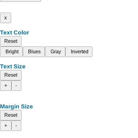
x
Text Color
Reset
Bright
Blues
Gray
Inverted
Text Size
Reset
+
-
Margin Size
Reset
+
-