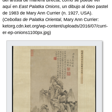
del artista de manera directa, como se puede ver
aquí en
East Palatka Onions
, un dibujo al óleo pastel
de 1983 de Mary Ann Currier (n. 1927, USA).
(
Cebollas de Palatka Oriental
, Mary Ann Currier:
ketorg.cdn.ket.org/wp-content/uploads/2016/07/curri-
er-ep-onions1100px.jpg)