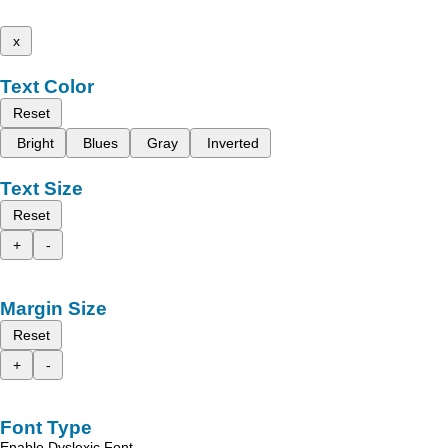
x
Text Color
Reset
Bright
Blues
Gray
Inverted
Text Size
Reset
+
-
Margin Size
Reset
+
-
Font Type
Enable Dyslexic Font