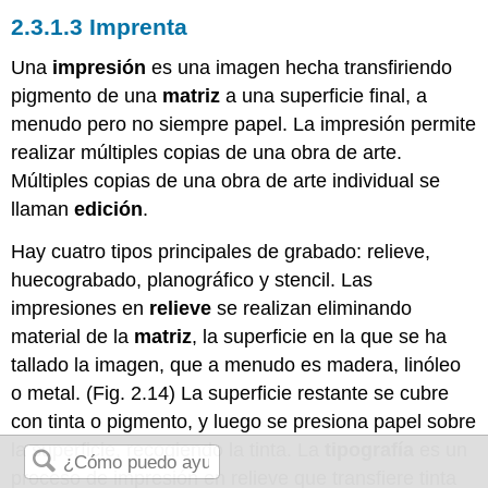
2.3.1.3 Imprenta
Una
impresión
es una imagen hecha transfiriendo
pigmento de una
matriz
a una superficie final, a
menudo pero no siempre papel. La impresión permite
realizar múltiples copias de una obra de arte.
Múltiples copias de una obra de arte individual se
llaman
edición
.
Hay cuatro tipos principales de grabado: relieve,
huecograbado, planográfico y stencil. Las
impresiones en
relieve
se realizan eliminando
material de la
matriz
, la superficie en la que se ha
tallado la imagen, que a menudo es madera, linóleo
o metal. (Fig. 2.14) La superficie restante se cubre
con tinta o pigmento, y luego se presiona papel sobre
la superficie, recogiendo la tinta. La
tipografía
es un
proceso de impresión en relieve que transfiere tinta