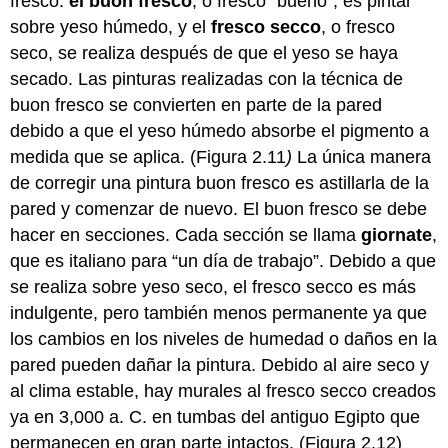
fresco:
el buon fresco
, o fresco “bueno”, es pintar
sobre yeso húmedo, y el
fresco secco
, o fresco
seco, se realiza después de que el yeso se haya
secado. Las pinturas realizadas con la técnica de
buon fresco se convierten en parte de la pared
debido a que el yeso húmedo absorbe el pigmento a
medida que se aplica. (Figura 2.11
)
La única manera
de corregir una pintura buon fresco es astillarla de la
pared y comenzar de nuevo. El buon fresco se debe
hacer en secciones. Cada sección se llama
giornate
,
que es italiano para “un día de trabajo”. Debido a que
se realiza sobre yeso seco, el fresco secco es más
indulgente, pero también menos permanente ya que
los cambios en los niveles de humedad o daños en la
pared pueden dañar la pintura. Debido al aire seco y
al clima estable, hay murales al fresco secco creados
ya en 3,000 a. C. en tumbas del antiguo Egipto que
permanecen en gran parte intactos. (Figura 2.12)