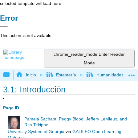
selected template will load here
Error
This action is not available.
chrome_reader_mode
Enter Reader
Mode
Expandir/contraer jerarquía global
Inicio
Estantería
Humanidades
3.1: Introducción
Page ID
Pamela Sachant, Peggy Blood, Jeffery LeMieux, and
Rita Tekippe
University System of Georgia
via
GALILEO Open Learning
Materials