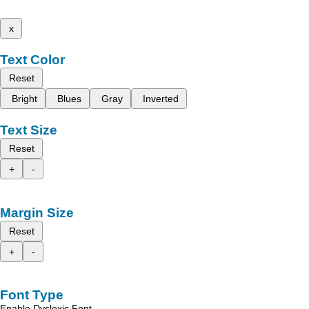
x
Text Color
Reset
Bright
Blues
Gray
Inverted
Text Size
Reset
+
-
Margin Size
Reset
+
-
Font Type
Enable Dyslexic Font