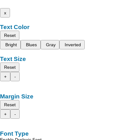
x
Text Color
Reset
Bright
Blues
Gray
Inverted
Text Size
Reset
+
-
Margin Size
Reset
+
-
Font Type
Enable Dyslexic Font