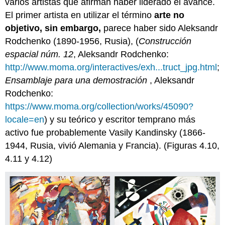
varios artistas que afirman haber liderado el avance.
El primer artista en utilizar el término
arte no
objetivo, sin embargo,
parece haber sido Aleksandr
Rodchenko (1890-1956, Rusia), (
Construcción
espacial núm. 12
, Aleksandr Rodchenko:
http://www.moma.org/interactives/exh...truct_jpg.html
;
Ensamblaje para una demostración
, Aleksandr
Rodchenko:
https://www.moma.org/collection/works/45090?
locale=en
) y su teórico y escritor temprano más
activo fue probablemente Vasily Kandinsky (1866-
1944, Rusia, vivió Alemania y Francia). (Figuras 4.10,
4.11 y 4.12)