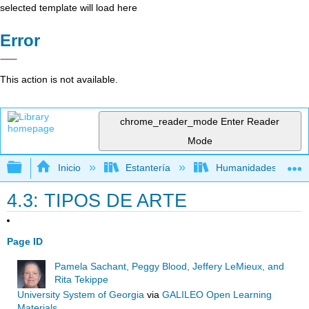
selected template will load here
Error
This action is not available.
chrome_reader_mode
Enter Reader
Mode
Expandir/contraer jerarquía global
Inicio
Estantería
Humanidades
4.3: TIPOS DE ARTE
Page ID
Pamela Sachant, Peggy Blood, Jeffery LeMieux, and
Rita Tekippe
University System of Georgia
via
GALILEO Open Learning
Materials