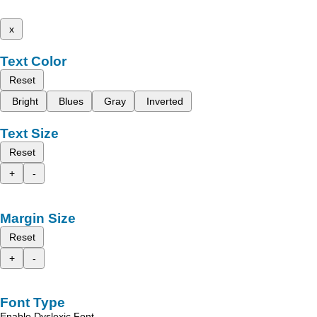
x
Text Color
Reset
Bright
Blues
Gray
Inverted
Text Size
Reset
+
-
Margin Size
Reset
+
-
Font Type
Enable Dyslexic Font