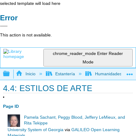
selected template will load here
Error
This action is not available.
chrome_reader_mode
Enter Reader
Mode
Expandir/contraer jerarquía global
Inicio
Estantería
Humanidades
4.4: ESTILOS DE ARTE
Page ID
Pamela Sachant, Peggy Blood, Jeffery LeMieux, and
Rita Tekippe
University System of Georgia
via
GALILEO Open Learning
Materials