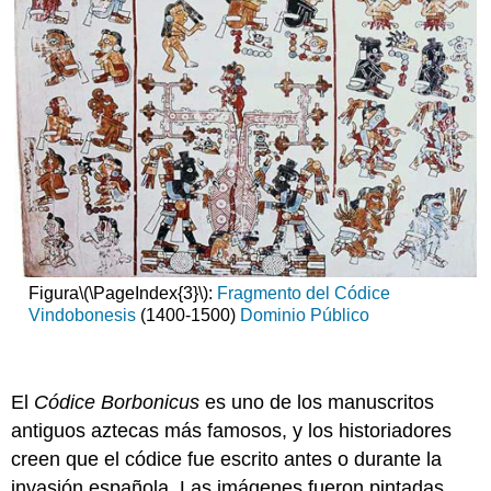
Figura
\(\PageIndex{3}\)
:
Fragmento del Códice
Vindobonesis
(1400-1500)
Dominio Público
El
Códice Borbonicus
es uno de los manuscritos
antiguos aztecas más famosos, y los historiadores
creen que el códice fue escrito antes o durante la
invasión española. Las imágenes fueron pintadas