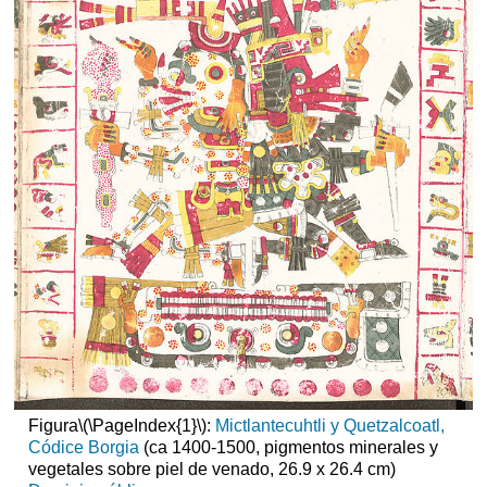
Figura
\(\PageIndex{1}\)
:
Mictlantecuhtli y Quetzalcoatl,
Códice Borgia
(ca 1400-1500, pigmentos minerales y
vegetales sobre piel de venado, 26.9 x 26.4 cm)