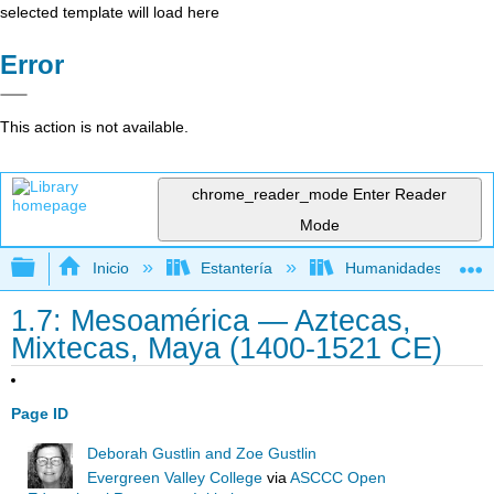
selected template will load here
Error
This action is not available.
chrome_reader_mode
Enter Reader
Mode
Expandir/contraer jerarquía global
Inicio
Estantería
Humanidades
1.7: Mesoamérica — Aztecas,
Mixtecas, Maya (1400-1521 CE)
Page ID
Deborah Gustlin and Zoe Gustlin
Evergreen Valley College
via
ASCCC Open