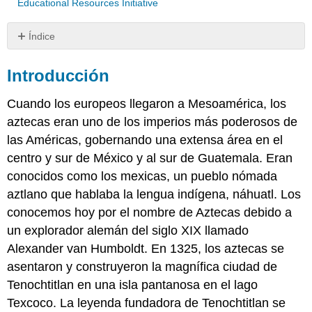
Educational Resources Initiative
Índice
Introducción
Introducción
Códices
Imperio
Cuando los europeos llegaron a Mesoamérica, los
azteca
aztecas eran uno de los imperios más poderosos de
Arquitectura
azteca
las Américas, gobernando una extensa área en el
Escultura
centro y sur de México y al sur de Guatemala. Eran
azteca
conocidos como los mexicas, un pueblo nómada
Estatuas
aztlano que hablaba la lengua indígena, náhuatl. Los
Aztecas
Talladas
conocemos hoy por el nombre de Aztecas debido a
Pequeñas:
un explorador alemán del siglo XIX llamado
Azteca
Alexander van Humboldt. En 1325, los aztecas se
Featherwork
asentaron y construyeron la magnífica ciudad de
Oro
Tenochtitlan en una isla pantanosa en el lago
Cerámica
Texcoco. La leyenda fundadora de Tenochtitlan se
negra