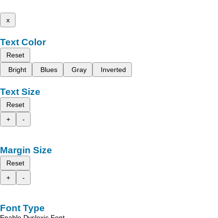
x
Text Color
Reset
Bright
Blues
Gray
Inverted
Text Size
Reset
+
-
Margin Size
Reset
+
-
Font Type
Enable Dyslexic Font