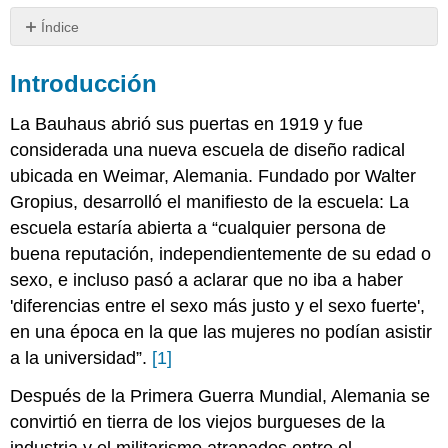
Índice
Introducción
Introducción
Hombres
de
la
La Bauhaus abrió sus puertas en 1919 y fue
Bauhaus
considerada una nueva escuela de diseño radical
Walter
ubicada en Weimar, Alemania. Fundado por Walter
Gropius
Gropius, desarrolló el manifiesto de la escuela: La
Ludwig
escuela estaría abierta a “cualquier persona de
Mies
van
buena reputación, independientemente de su edad o
der
sexo, e incluso pasó a aclarar que no iba a haber
Rohe
'diferencias entre el sexo más justo y el sexo fuerte',
Peter
en una época en la que las mujeres no podían asistir
Behrens
a la universidad”.
[1]
Mujeres
de
Después de la Primera Guerra Mundial, Alemania se
la
Bauhaus
convirtió en tierra de los viejos burgueses de la
Otti