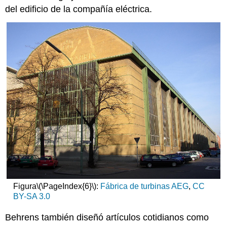
del edificio de la compañía eléctrica.
Figura
\(\PageIndex{6}\)
:
Fábrica de turbinas AEG
,
CC
BY-SA 3.0
Behrens también diseñó artículos cotidianos como