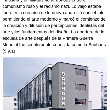
industria y el militarismo atrapados entre el
Berger
comunismo ruso y el racismo nazi. Lo viejo estaba
Anni
fuera, y la creación de lo nuevo apareció concebible,
Albers
permitiendo el arte moderno y marcó el comienzo de
Alma
la creación y difusión de percepciones idealistas del
Siedhoff
Buscher
arte y los fundamentos del diseño. La apertura de la
Gunta
escuela de arte después de la Primera Guerra
Stölzl
Mundial fue simplemente conocida como la Bauhaus
Margarete
(5.9.1)
Heymann
La
nueva
Bauhaus