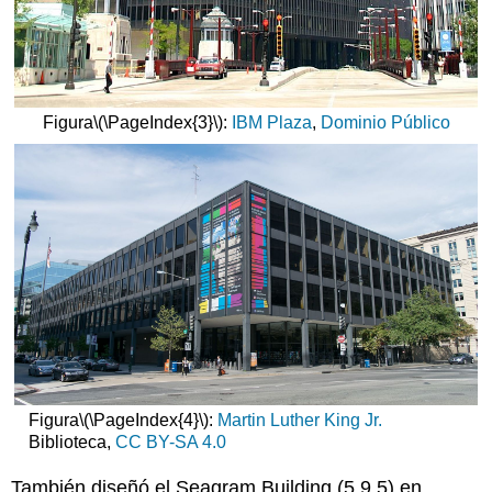
Figura
\(\PageIndex{3}\)
:
IBM Plaza
,
Dominio Público
Figura
\(\PageIndex{4}\)
:
Martin Luther King Jr.
Biblioteca,
CC BY-SA 4.0
También diseñó el Seagram Building (5.9.5) en