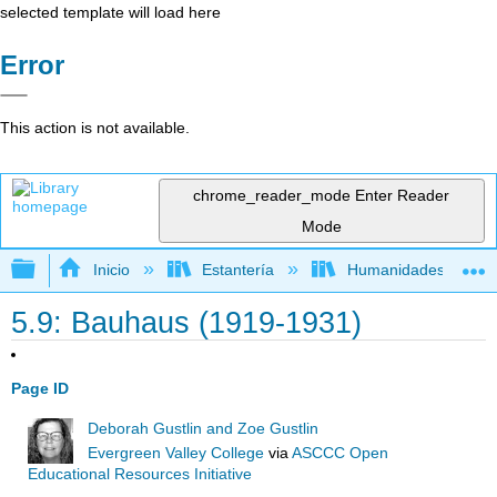
selected template will load here
Error
This action is not available.
chrome_reader_mode
Enter Reader
Mode
Expandir/contraer jerarquía global
Inicio
Estantería
Humanidades
5.9: Bauhaus (1919-1931)
Page ID
Deborah Gustlin and Zoe Gustlin
Evergreen Valley College
via
ASCCC Open
Educational Resources Initiative