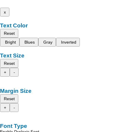
x
Text Color
Reset
Bright
Blues
Gray
Inverted
Text Size
Reset
+
-
Margin Size
Reset
+
-
Font Type
Enable Dyslexic Font