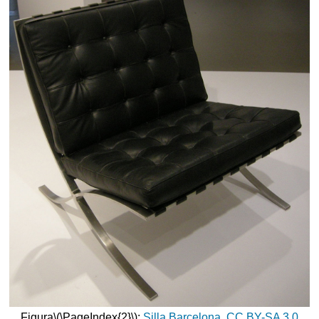
Figura
\(\PageIndex{2}\)
:
Silla Barcelona
,
CC BY-SA 3.0