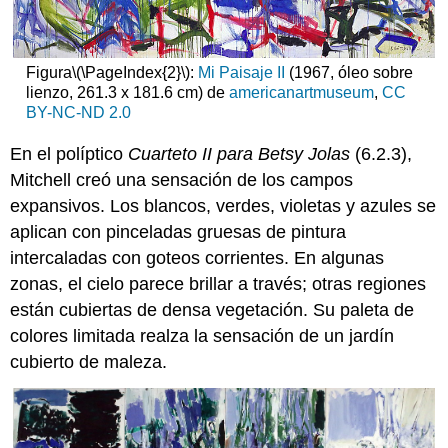
Figura
\(\PageIndex{2}\)
:
Mi Paisaje II
(1967, óleo sobre
lienzo, 261.3 x 181.6 cm) de
americanartmuseum
,
CC
BY-NC-ND 2.0
En el políptico
Cuarteto II para Betsy Jolas
(6.2.3),
Mitchell creó una sensación de los campos
expansivos. Los blancos, verdes, violetas y azules se
aplican con pinceladas gruesas de pintura
intercaladas con goteos corrientes. En algunas
zonas, el cielo parece brillar a través; otras regiones
están cubiertas de densa vegetación. Su paleta de
colores limitada realza la sensación de un jardín
cubierto de maleza.