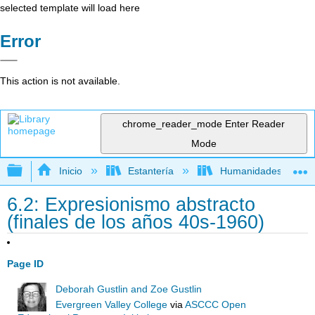
selected template will load here
Error
This action is not available.
chrome_reader_mode
Enter Reader
Mode
Expandir/contraer jerarquía global
Inicio
Estantería
Humanidades
6.2: Expresionismo abstracto
(finales de los años 40s-1960)
Page ID
Deborah Gustlin and Zoe Gustlin
Evergreen Valley College
via
ASCCC Open