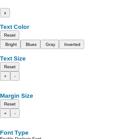
x
Text Color
Reset
Bright
Blues
Gray
Inverted
Text Size
Reset
+
-
Margin Size
Reset
+
-
Font Type
Enable Dyslexic Font