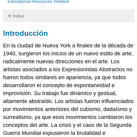
Educational Resources Initiative
Índice
Introducción
Introducción
Joan
Mitchell
En la ciudad de Nueva York a finales de la década de
Janet
Sobel
1940, surgieron los inicios de un nuevo estilo de arte,
Jackson
radicalmente nuevas direcciones en el arte. Los
Pollock
artistas asociados a los Expresionistas Abstractos no
Lee
fueron todos similares en apariencia, ya que todos
Krasner
desarrollaron el concepto de espontaneidad e
Elaine
de
improvisión. Su trabajo fue dinámico y gestual,
Kooning
altamente abstraído. Los artistas fueron influenciados
Willem
por movimientos anteriores del cubismo, dadaísmo y
de
surrealismo, ya que esos movimientos cambiaron los
Kooning
Franz
conceptos del arte. La crisis y el caos de la Segunda
Kline
Guerra Mundial expusieron la brutalidad e