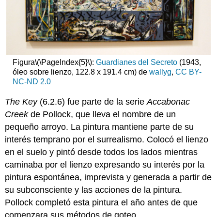
Figura
\(\PageIndex{5}\)
:
Guardianes del Secreto
(1943,
óleo sobre lienzo, 122.8 x 191.4 cm) de
wallyg
,
CC BY-
NC-ND 2.0
The Key
(6.2.6) fue parte de la serie
Accabonac
Creek
de Pollock, que lleva el nombre de un
pequeño arroyo. La pintura mantiene parte de su
interés temprano por el surrealismo. Colocó el lienzo
en el suelo y pintó desde todos los lados mientras
caminaba por el lienzo expresando su interés por la
pintura espontánea, imprevista y generada a partir de
su subconsciente y las acciones de la pintura.
Pollock completó esta pintura el año antes de que
comenzara sus métodos de goteo.