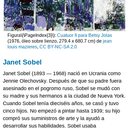
Figura
\(\PageIndex{3}\)
:
Cuatuor II para Betsy Jolas
(1976, óleo sobre lienzo, 279.4 x 680.7 cm) de
jean
louis mazieres
,
CC BY-NC-SA 2.0
Janet Sobel
Janet Sobel
(1893 — 1968) nació en Ucrania como
Jennie Olechovsky. Después de que su padre fuera
asesinado en el pogromo ruso, Sobel se mudó con
su madre y sus hermanos a la ciudad de Nueva York.
Cuando Sobel tenía dieciséis años, se casó y tuvo
cinco hijos. No empezó a pintar hasta 1939; su hijo
compró sus suministros de arte y la ayudó a
desarrollar sus habilidades. Sobel usaba