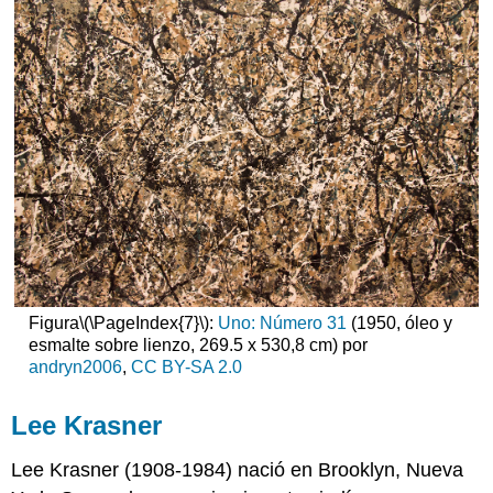
Figura
\(\PageIndex{7}\)
:
Uno: Número 31
(1950, óleo y
esmalte sobre lienzo, 269.5 x 530,8 cm) por
andryn2006
,
CC BY-SA 2.0
Lee Krasner
Lee Krasner
(1908-1984)
nació en Brooklyn, Nueva