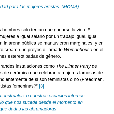
Bárbara
aldad para las mujeres artistas. (MOMA)
Kruger
Carolee
Schneemann
Jenny
s hombres sólo tenían que ganarse la vida. El
Holzer
jeres a igual salario por un trabajo igual, igual
Anillo
n la arena pública se mantuvieron marginales, y en
de
Fe
ro crearon un proyecto llamado
Womanhouse
en el
Ana
iones estereotipadas de género.
Mendieta
 grandes instalaciones como
The Dinner Party
de
Lorna
cas de cerámica que celebran a mujeres famosas de
Simpson
pendientemente de si son feministas o no (Freedman,
Marlene
Dumas
rtistas femeninas?”
[3]
Joan
menstruales, o nuestros espacios internos
Semmel
odo lo que nos sucede desde el momento en
Yolanda
, que dadas las abrumadoras
López