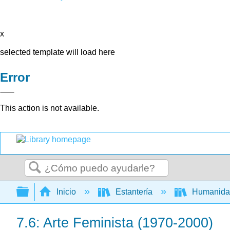
x
selected template will load here
Error
This action is not available.
Buscar
Expandir/contraer jerarquía global
Inicio
Estantería
Humanid
7.6: Arte Feminista (1970-2000)