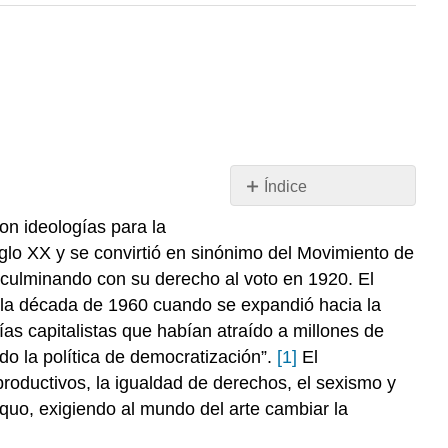
Índice
Introducción
on ideologías para la
Las
glo XX y se convirtió en sinónimo del Movimiento de
mujeres
 culminando con su derecho al voto en 1920. El
que
n la década de 1960 cuando se expandió hacia la
definieron
as capitalistas que habían atraído a millones de
el
arte
do la política de democratización”.
[1]
El
feminista
roductivos, la igualdad de derechos, el sexismo y
Judy
s quo, exigiendo al mundo del arte cambiar la
Chicago