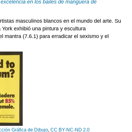
 excelencia en los bailes de manguera de
Miriam
Schapiro
Alma
rtistas masculinos blancos en el mundo del arte. Su
López
 York exhibió una pintura y escultura
Shirin
el mantra (7.6.1) para erradicar el sexismo y el
Neshat
cción Gráfica de
Dibujo
,
CC BY-NC-ND 2.0