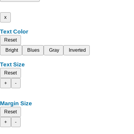
x
Text Color
Reset
Bright
Blues
Gray
Inverted
Text Size
Reset
+
-
Margin Size
Reset
+
-