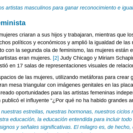
los artistas masculinos para ganar reconocimiento e igu
eminista
ujeres criaran a sus hijos y trabajaran, mientras que lo
hos políticos y económicos y amplió la igualdad de las mu
to con la segunda ola de feminismo, las mujeres están e
artistas eran mujeres.
[2]
Judy Chicago y Miriam Schapi
nsistió en 17 salas de representaciones visuales de relac
spacios de las mujeres, utilizando metáforas para crear
gran mesa triangular con imágenes genitales en las pla
a creado oportunidades para las artistas femeninas inde
n publicó el influyente “¿Por qué no ha habido grandes a
 nuestras estrellas, nuestras hormonas, nuestros ciclos 
uestra educación, la educación entendida para incluir t
gnos y señales significativas. El milagro es, de hecho