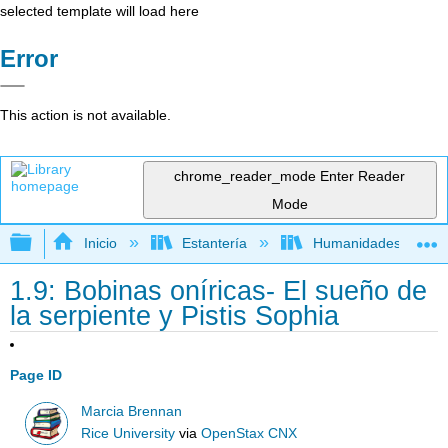
selected template will load here
Error
This action is not available.
chrome_reader_mode
Enter Reader
Mode
Expandir/contraer jerarquía global
Inicio
Estantería
Humanidades
1.9: Bobinas oníricas- El sueño de
la serpiente y Pistis Sophia
Page ID
Marcia Brennan
Rice University
via
OpenStax CNX