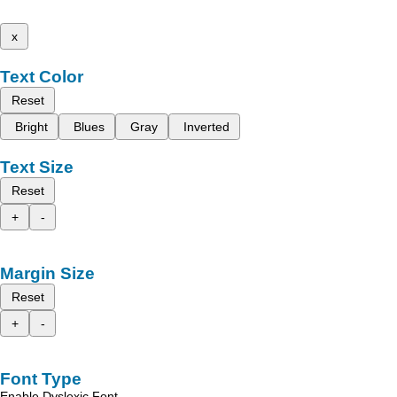
x
Text Color
Reset
Bright
Blues
Gray
Inverted
Text Size
Reset
+
-
Margin Size
Reset
+
-
Font Type
Enable Dyslexic Font