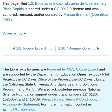
This page titled
1.9: Bobinas oníricas- El sueño de la serpiente y
Pistis Sophia
is shared under a
CC BY 2.0
license and was
authored, remixed, and/or curated by
Marcia Brennan
(
OpenStax
CNX
) .
Volver arriba
1.8: Indecir Eros- Andrógino Fracturado
1.10: “Rompiendo el quebrantamiento” y dividiendo la diferencia- Matrimonio
The LibreTexts libraries are
Powered by NICE CXone Expert
and
are supported by the Department of Education Open Textbook Pilot
Project, the UC Davis Office of the Provost, the UC Davis Library,
the California State University Affordable Learning Solutions
Program, and Merlot. We also acknowledge previous National
Science Foundation support under grant numbers 1246120,
1525057, and 1413739.
Privacy Policy
.
Terms & Conditions
.
Accessibility Statement
. For more information contact us
at
info@libretexts.org
.