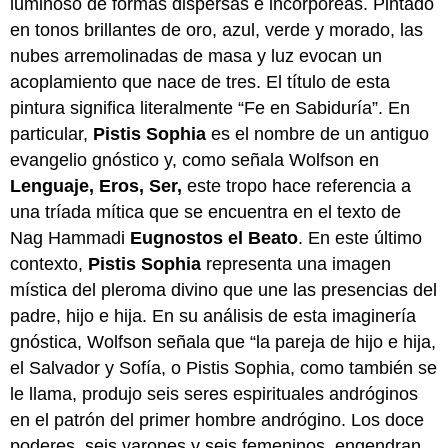
luminoso de formas dispersas e incorpóreas. Pintado
en tonos brillantes de oro, azul, verde y morado, las
nubes arremolinadas de masa y luz evocan un
acoplamiento que nace de tres. El título de esta
pintura significa literalmente “Fe en Sabiduría”. En
particular,
Pistis Sophia
es el nombre de un antiguo
evangelio gnóstico y, como señala Wolfson en
Lenguaje, Eros, Ser,
este tropo hace referencia a
una tríada mítica que se encuentra en el texto de
Nag Hammadi
Eugnostos el Beato
. En este último
contexto,
Pistis Sophia
representa una imagen
mística del pleroma divino que une las presencias del
padre, hijo e hija. En su análisis de esta imaginería
gnóstica, Wolfson señala que “la pareja de hijo e hija,
el Salvador y Sofía, o Pistis Sophia, como también se
le llama, produjo seis seres espirituales andróginos
en el patrón del primer hombre andrógino. Los doce
poderes, seis varones y seis femeninos, engendran