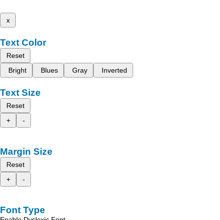
x
Text Color
Reset
Bright
Blues
Gray
Inverted
Text Size
Reset
+
-
Margin Size
Reset
+
-
Font Type
Enable Dyslexic Font