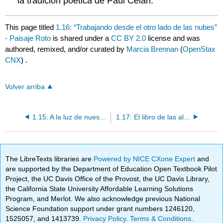
la tradición poética de Paul Celan.
This page titled
1.16: “Trabajando desde el otro lado de las nubes”
- Paisaje Roto
is shared under a
CC BY 2.0
license and was
authored, remixed, and/or curated by
Marcia Brennan
(
OpenStax
CNX
) .
Volver arriba
1.15: A la luz de nuestras heridas- Sangre de tintero
1.17: El libro de las alas- Skytree
The LibreTexts libraries are
Powered by NICE CXone Expert
and
are supported by the Department of Education Open Textbook Pilot
Project, the UC Davis Office of the Provost, the UC Davis Library,
the California State University Affordable Learning Solutions
Program, and Merlot. We also acknowledge previous National
Science Foundation support under grant numbers 1246120,
1525057, and 1413739.
Privacy Policy
.
Terms & Conditions
.