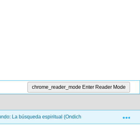
chrome_reader_mode
Enter Reader Mode
Exp
ndo: La búsqueda espiritual (Ondich)
2: Orígenes as