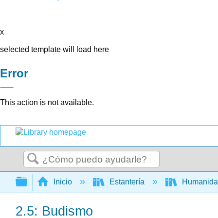
x
selected template will load here
Error
This action is not available.
Buscar
Expandir/contraer jerarquía global
Inicio
Estantería
Humanid
2.5: Budismo