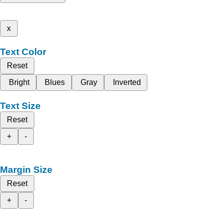
x
Text Color
Reset
Bright
Blues
Gray
Inverted
Text Size
Reset
+
-
Margin Size
Reset
+
-