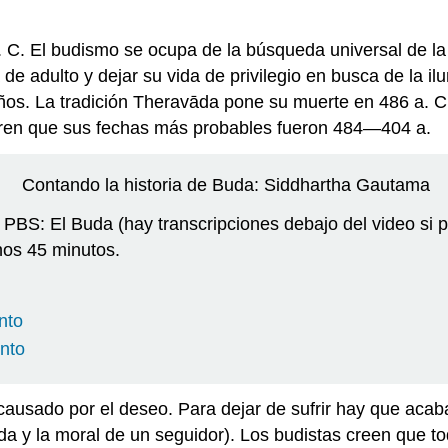
I a. C. El budismo se ocupa de la búsqueda universal de l
e adulto y dejar su vida de privilegio en busca de la il
años. La tradición Theravāda pone su muerte en 486 a. C.
gieren que sus fechas más probables fueron 484—404 a.
Contando la historia de Buda: Siddhartha Gautama
PBS: El Buda (hay transcripciones debajo del video si pre
nos 45 minutos.
nto
ento
causado por el deseo. Para dejar de sufrir hay que acaba
a y la moral de un seguidor). Los budistas creen que to