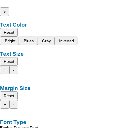
x
Text Color
Reset
Bright
Blues
Gray
Inverted
Text Size
Reset
+
-
Margin Size
Reset
+
-
Font Type
Enable Dyslexic Font