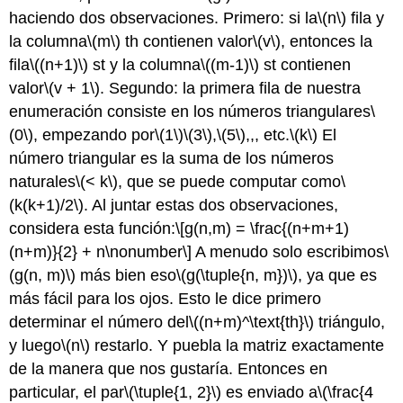
haciendo dos observaciones. Primero: si la
\(n\)
fila y
la
columna
\(m\)
th contienen valor
\(v\)
, entonces la
fila
\((n+1)\)
st y la
columna
\((m-1)\)
st contienen
valor
\(v + 1\)
. Segundo: la primera fila de nuestra
enumeración consiste en los números triangulares
\
(0\)
, empezando por
\(1\)
\(3\)
,
\(5\)
,,, etc.
\(k\)
El
número triangular es la suma de los números
naturales
\(< k\)
, que se puede computar como
\
(k(k+1)/2\)
. Al juntar estas dos observaciones,
considera esta función:
\[g(n,m) = \frac{(n+m+1)
(n+m)}{2} + n\nonumber\]
A menudo solo escribimos
\
(g(n, m)\)
más bien eso
\(g(\tuple{n, m})\)
, ya que es
más fácil para los ojos. Esto le dice primero
determinar el
número del
\((n+m)^\text{th}\)
triángulo,
y luego
\(n\)
restarlo. Y puebla la matriz exactamente
de la manera que nos gustaría. Entonces en
particular, el par
\(\tuple{1, 2}\)
es enviado a
\(\frac{4