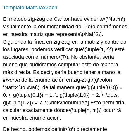
Template:MathJaxZach
El método zig-zag de Cantor hace
evidente
\(\Nat^n\)
visualmente la enumerabilidad de. Pero centrémonos
en nuestra matriz que representa
\(\Nat^2\)
.
Siguiendo la línea en zig-zag en la matriz y contando
los lugares, podemos verificar que
\(\tuple{1,2}\)
esté
asociada con el número
\(7\)
. No obstante, sería
bueno que pudiéramos computar esto de manera
más directa. Es decir, sería bueno tener a mano la
inversa
de la enumeración en zig-zag,
\(g\colon
\Nat^2 \to \Nat\)
, de tal manera que
\[g(\tuple{0,0}) =
0, \; g(\tuple{0,1}) = 1, \; g(\tuple{1,0}) = 2, \; \dots,
g(\tuple{1,2}) = 7, \; \dots\nonumber\]
Esto permitiría
calcular exactamente dónde
\(\tuple{n, m}\)
ocurrirá
en nuestra enumeración.
De hecho, podemos definir
\(g\)
directamente