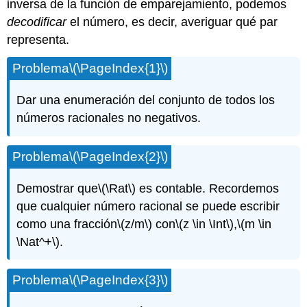
inversa de la función de emparejamiento, podemos
decodificar
el número, es decir, averiguar qué par
representa.
Problema
\(\PageIndex{1}\)
Dar una enumeración del conjunto de todos los
números racionales no negativos.
Problema
\(\PageIndex{2}\)
Demostrar que
\(\Rat\)
es contable. Recordemos
que cualquier número racional se puede escribir
como una fracción
\(z/m\)
con
\(z \in \Int\)
,
\(m \in
\Nat^+\)
.
Problema
\(\PageIndex{3}\)