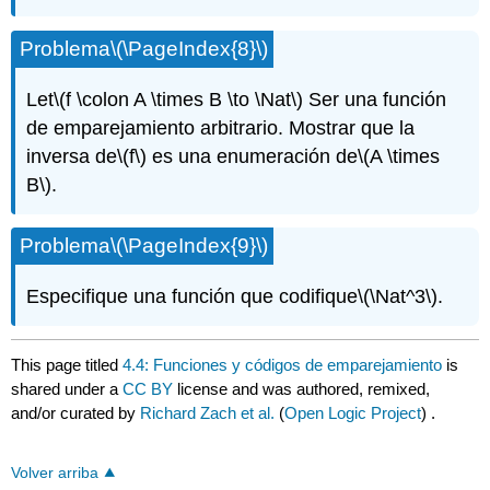
Problema
\(\PageIndex{8}\)
Let
\(f \colon A \times B \to \Nat\)
Ser una función
de emparejamiento arbitrario. Mostrar que la
inversa de
\(f\)
es una enumeración de
\(A \times
B\)
.
Problema
\(\PageIndex{9}\)
Especifique una función que codifique
\(\Nat^3\)
.
This page titled
4.4: Funciones y códigos de emparejamiento
is
shared under a
CC BY
license and was authored, remixed,
and/or curated by
Richard Zach et al.
(
Open Logic Project
) .
Volver arriba