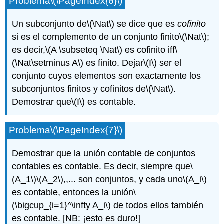
Problema
\(\PageIndex{6}\)
Un subconjunto de
\(\Nat\)
se dice que es
cofinito
si es el complemento de un conjunto finito
\(\Nat\)
;
es decir,
\(A \subseteq \Nat\)
es cofinito iff
\
(\Nat\setminus A\)
es finito. Dejar
\(I\)
ser el
conjunto cuyos elementos son exactamente los
subconjuntos finitos y cofinitos de
\(\Nat\)
.
Demostrar que
\(I\)
es contable.
Problema
\(\PageIndex{7}\)
Demostrar que la unión contable de conjuntos
contables es contable. Es decir, siempre que
\
(A_1\)
\(A_2\)
,,... son conjuntos, y cada uno
\(A_i\)
es contable, entonces la unión
\
(\bigcup_{i=1}^\infty A_i\)
de todos ellos también
es contable. [NB: ¡esto es duro!]