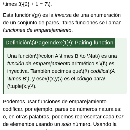
\times 3}{2} + 1 = 7\)
.
Esta función
\(g\)
es la
inversa
de una enumeración
de un conjunto de pares. Tales funciones se llaman
funciones de emparejamiento
.
Definición
\(\PageIndex{1}\)
: Pairing function
Una función
\(f\colon A \times B \to \Nat\)
es una
función de emparejamiento
aritmético si
\(f\)
es
inyectiva. También decimos que
\(f\)
codifica
\(A
\times B\)
, y ese
\(f(x,y)\)
es el
código
para
\
(\tuple{x,y}\)
.
Podemos usar funciones de emparejamiento
codificar, por ejemplo, pares de números naturales;
o, en otras palabras, podemos representar cada
par
de elementos usando un
solo
número. Usando la