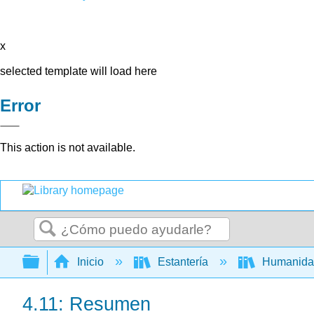
x
selected template will load here
Error
This action is not available.
Buscar
Expandir/contraer jerarquía global
Inicio
Estantería
Humanid
4.11: Resumen