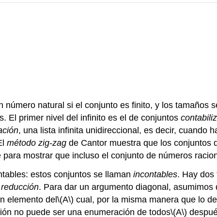
 número natural si el conjunto es finito, y los tamaño
. El primer nivel del infinito es el de conjuntos
contabili
ación
, una lista infinita unidireccional, es decir, cuando
El
método zig-zag
de Cantor muestra que los conjuntos 
e para mostrar que incluso el conjunto de números racio
ntables: estos conjuntos se llaman
incontables
. Hay dos
r
reducción
. Para dar un argumento diagonal, asumimos 
un elemento del
\(A\)
cual, por la misma manera que lo def
ión no puede ser una enumeración de todos
\(A\)
despué