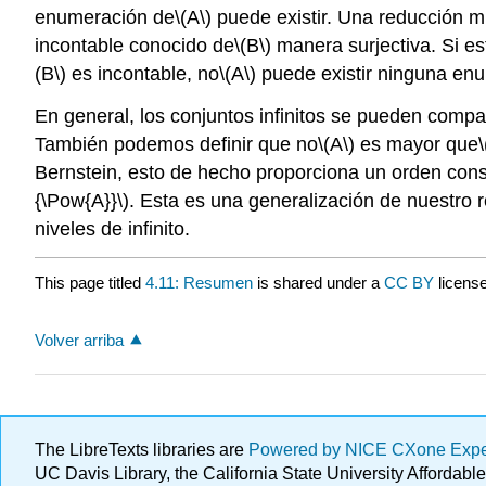
enumeración de
\(A\)
puede existir. Una reducción m
incontable conocido de
\(B\)
manera surjectiva. Si es
(B\)
es incontable, no
\(A\)
puede existir ninguna en
En general, los conjuntos infinitos se pueden comp
También podemos definir que
no
\(A\)
es mayor que
\
Bernstein, esto de hecho proporciona un orden consid
{\Pow{A}}\)
. Esta es una generalización de nuestro 
niveles de infinito.
This page titled
4.11: Resumen
is shared under a
CC BY
licens
Volver arriba
The LibreTexts libraries are
Powered by NICE CXone Exp
UC Davis Library, the California State University Afforda