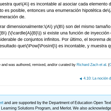
uestra que
\(A\)
es incontable al asociar cada elemento 
to es posible, entonces una enumeración hipotética de
\(
umeración de.
arar dimensionalmente:
\(A\)
y
\(B\)
son del mismo tamaño
(B\)
(
\(\cardle{A}{B}\)
) si existe una función de inyección
erable de conjuntos infinitos. Por último, el
teorema de
resultado que
\(\Pow{\PosInt}\)
es incontable, y muestra q
e and was authored, remixed, and/or curated by
Richard Zach et al.
(
O
4.10: La noción 
ert
and are supported by the Department of Education Open Textbo
ble Learning Solutions Program, and Merlot. We also acknowled