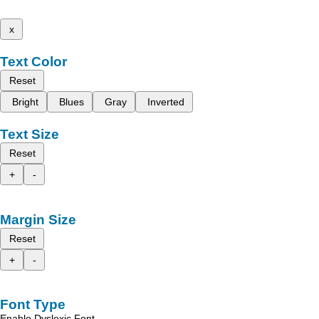
x
Text Color
Reset
Bright
Blues
Gray
Inverted
Text Size
Reset
+
-
Margin Size
Reset
+
-
Font Type
Enable Dyslexic Font