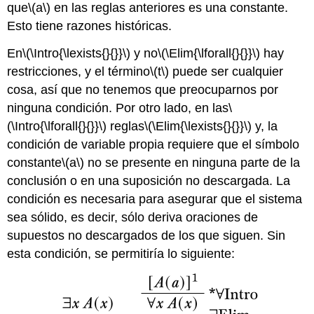
que
\(a\)
en las reglas anteriores es una constante.
Esto tiene razones históricas.
En
\(\Intro{\lexists{}{}}\)
y
no
\(\Elim{\lforall{}{}}\)
hay
restricciones, y el término
\(t\)
puede ser cualquier
cosa, así que no tenemos que preocuparnos por
ninguna condición. Por otro lado, en las
\
(\Intro{\lforall{}{}}\)
reglas
\(\Elim{\lexists{}{}}\)
y, la
condición de variable propia requiere que el símbolo
constante
\(a\)
no se presente en ninguna parte de la
conclusión o en una suposición no descargada. La
condición es necesaria para asegurar que el sistema
sea sólido, es decir, sólo deriva oraciones de
supuestos no descargados de los que siguen. Sin
esta condición, se permitiría lo siguiente: