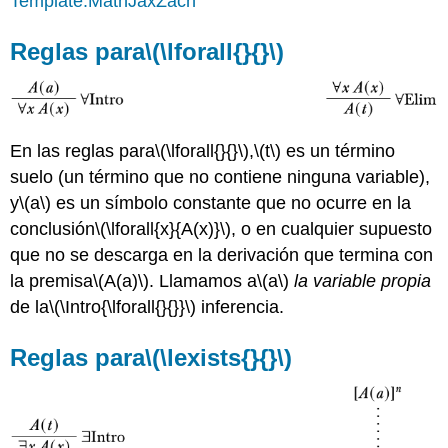
Template:MathJaxZach
Reglas para
\(\lforall{}{}\)
En las reglas para
\(\lforall{}{}\)
,
\(t\)
es un término
suelo (un término que no contiene ninguna variable),
y
\(a\)
es un símbolo constante que no ocurre en la
conclusión
\(\lforall{x}{A(x)}\)
, o en cualquier supuesto
que no se descarga en la derivación que termina con
la premisa
\(A(a)\)
. Llamamos a
\(a\)
la variable propia
de la
\(\Intro{\lforall{}{}}\)
inferencia.
Reglas para
\(\lexists{}{}\)