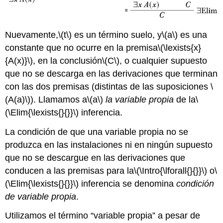
Nuevamente,
\(t\)
es un término suelo, y
\(a\)
es una
constante que no ocurre en la premisa
\(\lexists{x}
{A(x)}\)
, en la conclusión
\(C\)
, o cualquier supuesto
que no se descarga en las derivaciones que terminan
con las dos premisas (distintas de las suposiciones
\
(A(a)\)
). Llamamos a
\(a\)
la variable propia
de la
\
(\Elim{\lexists{}{}}\)
inferencia.
La condición de que una variable propia no se
produzca en las instalaciones ni en ningún supuesto
que no se descargue en las derivaciones que
conducen a las premisas para la
\(\Intro{\lforall{}{}}\)
o
\
(\Elim{\lexists{}{}}\)
inferencia se denomina
condición
de variable propia
.
Utilizamos el término “variable propia” a pesar de