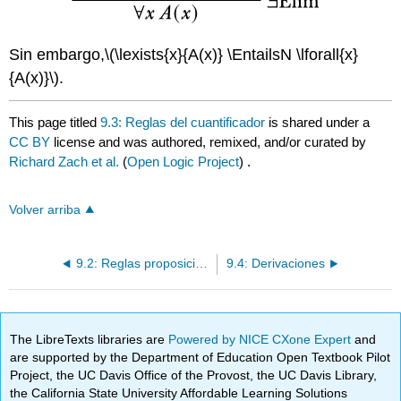
Sin embargo,
\(\lexists{x}{A(x)} \EntailsN \lforall{x}
{A(x)}\)
.
This page titled
9.3: Reglas del cuantificador
is shared under a
CC BY
license and was authored, remixed, and/or curated by
Richard Zach et al.
(
Open Logic Project
) .
Volver arriba
9.2: Reglas proposicionales
9.4: Derivaciones
The LibreTexts libraries are
Powered by NICE CXone Expert
and
are supported by the Department of Education Open Textbook Pilot
Project, the UC Davis Office of the Provost, the UC Davis Library,
the California State University Affordable Learning Solutions