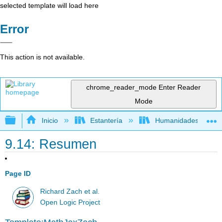
selected template will load here
Error
This action is not available.
chrome_reader_mode
Enter Reader
Mode
Expandir/contraer jerarquía global
Inicio
Estantería
Humanidades
9.14: Resumen
Page ID
Richard Zach et al.
Open Logic Project