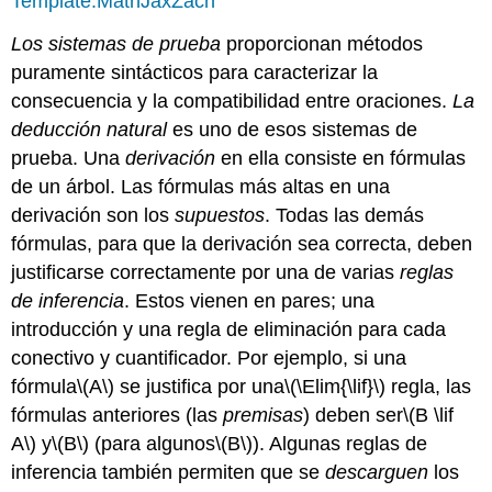
Template:MathJaxZach
Los sistemas de prueba
proporcionan métodos
puramente sintácticos para caracterizar la
consecuencia y la compatibilidad entre oraciones.
La
deducción natural
es uno de esos sistemas de
prueba. Una
derivación
en ella consiste en fórmulas
de un árbol. Las fórmulas más altas en una
derivación son los
supuestos
. Todas las demás
fórmulas, para que la derivación sea correcta, deben
justificarse correctamente por una de varias
reglas
de inferencia
. Estos vienen en pares; una
introducción y una regla de eliminación para cada
conectivo y cuantificador. Por ejemplo, si una
fórmula
\(A\)
se justifica por una
\(\Elim{\lif}\)
regla, las
fórmulas anteriores (las
premisas
) deben ser
\(B \lif
A\)
y
\(B\)
(para algunos
\(B\)
). Algunas reglas de
inferencia también permiten que se
descarguen
los