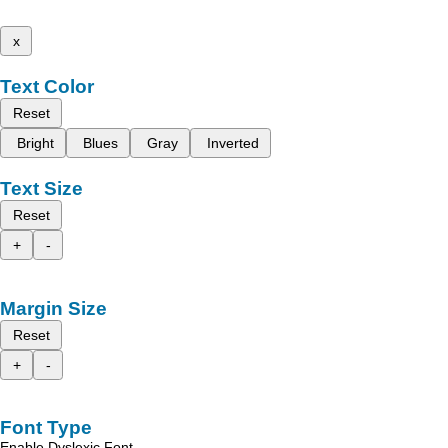
x
Text Color
Reset
Bright
Blues
Gray
Inverted
Text Size
Reset
+
-
Margin Size
Reset
+
-
Font Type
Enable Dyslexic Font