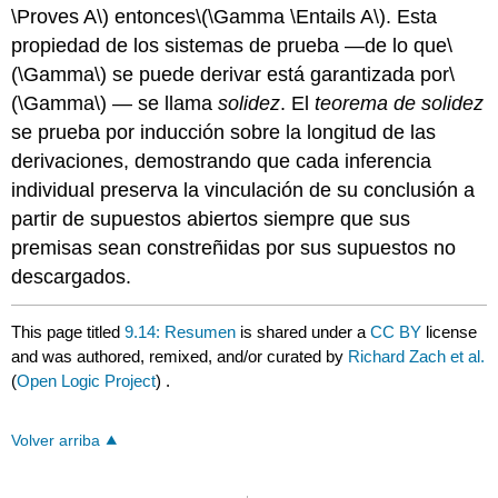
\Proves A\)
entonces
\(\Gamma \Entails A\)
. Esta
propiedad de los sistemas de prueba —de lo que
\
(\Gamma\)
se puede derivar está garantizada por
\
(\Gamma\)
— se llama
solidez
. El
teorema de solidez
se prueba por inducción sobre la longitud de las
derivaciones, demostrando que cada inferencia
individual preserva la vinculación de su conclusión a
partir de supuestos abiertos siempre que sus
premisas sean constreñidas por sus supuestos no
descargados.
This page titled
9.14: Resumen
is shared under a
CC BY
license
and was authored, remixed, and/or curated by
Richard Zach et al.
(
Open Logic Project
) .
Volver arriba