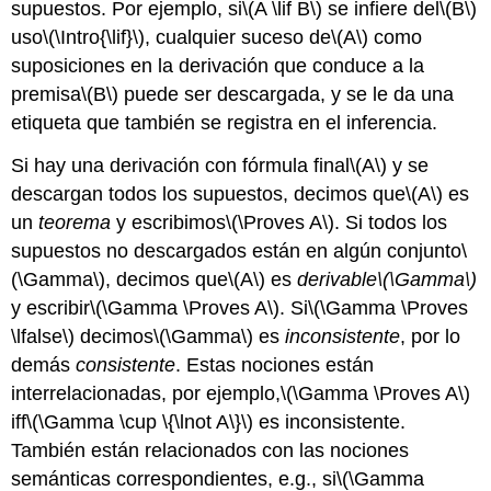
supuestos. Por ejemplo, si
\(A \lif B\)
se infiere del
\(B\)
uso
\(\Intro{\lif}\)
, cualquier suceso de
\(A\)
como
suposiciones en la derivación que conduce a la
premisa
\(B\)
puede ser descargada, y se le da una
etiqueta que también se registra en el inferencia.
Si hay una derivación con fórmula final
\(A\)
y se
descargan todos los supuestos, decimos que
\(A\)
es
un
teorema
y escribimos
\(\Proves A\)
. Si todos los
supuestos no descargados están en algún conjunto
\
(\Gamma\)
, decimos que
\(A\)
es
derivable
\(\Gamma\)
y escribir
\(\Gamma \Proves A\)
. Si
\(\Gamma \Proves
\lfalse\)
decimos
\(\Gamma\)
es
inconsistente
, por lo
demás
consistente
. Estas nociones están
interrelacionadas, por ejemplo,
\(\Gamma \Proves A\)
iff
\(\Gamma \cup \{\lnot A\}\)
es inconsistente.
También están relacionados con las nociones
semánticas correspondientes, e.g., si
\(\Gamma