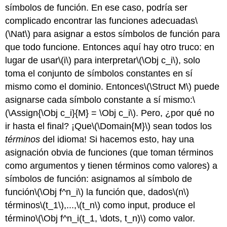
símbolos de función. En ese caso, podría ser
complicado encontrar las funciones adecuadas
\
(\Nat\)
para asignar a estos símbolos de función para
que todo funcione. Entonces aquí hay otro truco: en
lugar de usar
\(i\)
para interpretar
\(\Obj c_i\)
, solo
toma el conjunto de símbolos constantes en sí
mismo como el dominio. Entonces
\(\Struct M\)
puede
asignarse cada símbolo constante a sí mismo:
\
(\Assign{\Obj c_i}{M} = \Obj c_i\)
. Pero, ¿por qué no
ir hasta el final? ¡Que
\(\Domain{M}\)
sean todos los
términos
del idioma! Si hacemos esto, hay una
asignación obvia de funciones (que toman términos
como argumentos y tienen términos como valores) a
símbolos de función: asignamos al símbolo de
función
\(\Obj f^n_i\)
la función que, dados
\(n\)
términos
\(t_1\)
,...,
\(t_n\)
como input, produce el
término
\(\Obj f^n_i(t_1, \dots, t_n)\)
como valor.