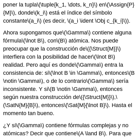
poner la tupla
\(\tuple{k_1, \dots, k_n}\)
en
\(\Assign{P}
{M}\)
, donde
\(k_i\)
está el índice del símbolo
constante
\(a_i\)
(es decir,
\(a_i \ident \Obj c_{k_i}\)
).
Ahora supongamos que
\(\Gamma\)
contiene alguna
fórmula
\(\lnot B\)
, con
\(B\)
atómica. Nos puede
preocupar que la construcción de
\({\Struct{M}}\)
interfiera con la posibilidad de hacer
\(\lnot B\)
realidad. Pero aquí es donde
\(\Gamma\)
entra la
consistencia de: si
\(\lnot B \in \Gamma\)
, entonces
\(B
\notin \Gamma\)
, o de lo contrario
\(\Gamma\)
sería
inconsistente. Y si
\(B \notin \Gamma\)
, entonces
según nuestra construcción de
\({\Struct{M}}\)
,
\
(\SatN{M}{B}\)
, entonces
\(\Sat{M}{\lnot B}\)
. Hasta el
momento tan bueno.
¿Y si
\(\Gamma\)
contiene fórmulas complejas y no
atómicas? Decir que contiene
\(A \land B\)
. Para que