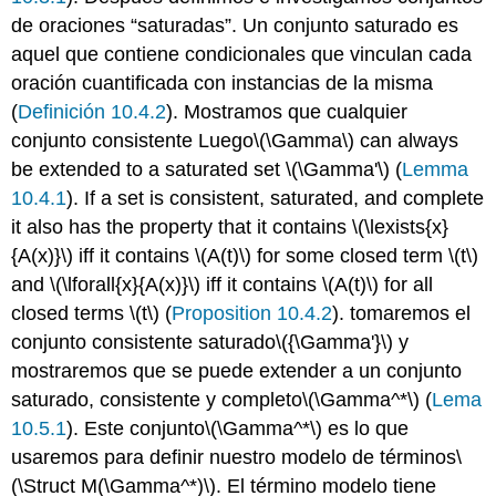
de oraciones “saturadas”. Un conjunto saturado es
aquel que contiene condicionales que vinculan cada
oración cuantificada con instancias de la misma
(
Definición
10.4.2
). Mostramos que cualquier
conjunto consistente
Luego
\(\Gamma\)
can always
be extended to a saturated set
\(\Gamma'\)
(
Lemma
10.4.1
). If a set is consistent, saturated, and complete
it also has the property that it contains
\(\lexists{x}
{A(x)}\)
iff it contains
\(A(t)\)
for some closed term
\(t\)
and
\(\lforall{x}{A(x)}\)
iff it contains
\(A(t)\)
for all
closed terms
\(t\)
(
Proposition 10.4.2
).
tomaremos el
conjunto consistente
saturado
\({\Gamma'}\)
y
mostraremos que se puede extender a un conjunto
saturado, consistente y
completo
\(\Gamma^*\)
(
Lema
10.5.1
). Este conjunto
\(\Gamma^*\)
es lo que
usaremos para definir nuestro
modelo de términos
\
(\Struct M(\Gamma^*)\)
.
El término modelo tiene