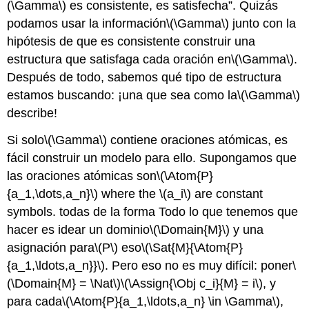
(\Gamma\)
es consistente, es satisfecha”. Quizás
podamos usar la información
\(\Gamma\)
junto con la
hipótesis de que es consistente construir
una
estructura
que satisfaga cada
oración
en
\(\Gamma\)
.
Después de todo, sabemos qué tipo de
estructura
estamos buscando: ¡una que sea como la
\(\Gamma\)
describe!
Si
solo
\(\Gamma\)
contiene
oraciones atómicas
, es
fácil construir un modelo para ello.
Supongamos que
las oraciones atómicas son
\(\Atom{P}
{a_1,\dots,a_n}\)
where the
\(a_i\)
are constant
symbols.
todas de la forma Todo lo que tenemos que
hacer es idear
un dominio
\(\Domain{M}\)
y una
asignación para
\(P\)
eso
\(\Sat{M}{\Atom{P}
{a_1,\ldots,a_n}}\)
. Pero eso no es muy difícil: poner
\
(\Domain{M} = \Nat\)
\(\Assign{\Obj c_i}{M} = i\)
, y
para cada
\(\Atom{P}{a_1,\ldots,a_n} \in \Gamma\)
,