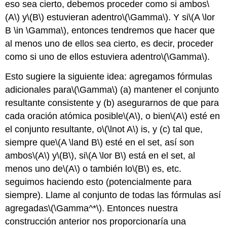
eso sea cierto, debemos proceder como si ambos
\
(A\)
y
\(B\)
estuvieran adentro
\(\Gamma\)
. Y si
\(A \lor
B \in \Gamma\)
, entonces tendremos que hacer que
al menos uno de ellos sea cierto, es decir, proceder
como si uno de ellos estuviera adentro
\(\Gamma\)
.
Esto sugiere la siguiente idea: agregamos fórmulas
adicionales para
\(\Gamma\)
(a) mantener el conjunto
resultante consistente y (b) asegurarnos de que para
cada oración atómica posible
\(A\)
, o bien
\(A\)
esté en
el conjunto resultante, o
\(\lnot A\)
is, y (c) tal que,
siempre que
\(A \land B\)
esté en el set, así son
ambos
\(A\)
y
\(B\)
, si
\(A \lor B\)
está en el set, al
menos uno de
\(A\)
o
también lo
\(B\)
es, etc.
seguimos haciendo esto (potencialmente para
siempre). Llame al conjunto de todas las fórmulas así
agregadas
\(\Gamma^*\)
. Entonces nuestra
construcción anterior nos proporcionaría
una