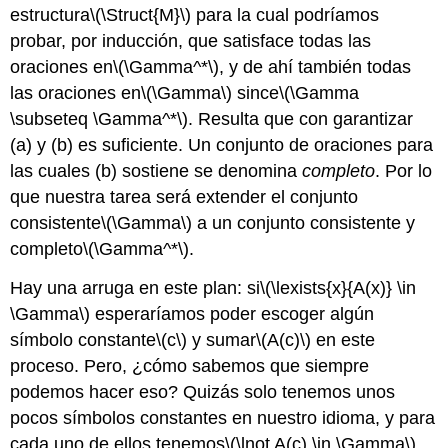
estructura
\(\Struct{M}\)
para la cual podríamos
probar, por inducción, que satisface todas las
oraciones en
\(\Gamma^*\)
, y de ahí también todas
las oraciones en
\(\Gamma\)
since
\(\Gamma
\subseteq \Gamma^*\)
. Resulta que con garantizar
(a) y (b) es suficiente. Un conjunto de oraciones para
las cuales (b) sostiene se denomina
completo
. Por lo
que nuestra tarea será extender el conjunto
consistente
\(\Gamma\)
a un conjunto consistente y
completo
\(\Gamma^*\)
.
Hay una arruga en este plan: si
\(\lexists{x}{A(x)} \in
\Gamma\)
esperaríamos poder escoger algún
símbolo constante
\(c\)
y sumar
\(A(c)\)
en este
proceso. Pero, ¿cómo sabemos que siempre
podemos hacer eso? Quizás solo tenemos unos
pocos símbolos constantes en nuestro idioma, y para
cada uno de ellos tenemos
\(\lnot A(c) \in \Gamma\)
.