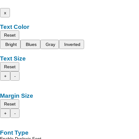
x
Text Color
Reset
Bright
Blues
Gray
Inverted
Text Size
Reset
+
-
Margin Size
Reset
+
-
Font Type
Enable Dyslexic Font