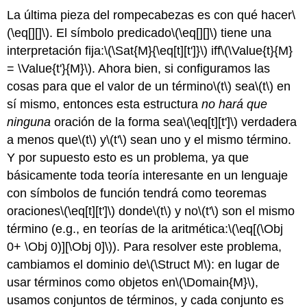
La última pieza del rompecabezas es con qué hacer
\
(\eq[][]\)
. El símbolo predicado
\(\eq[][]\)
tiene una
interpretación fija:
\(\Sat{M}{\eq[t][t']}\)
iff
\(\Value{t}{M}
= \Value{t'}{M}\)
. Ahora bien, si configuramos las
cosas para que el valor de un término
\(t\)
sea
\(t\)
en
sí mismo, entonces esta estructura
no hará que
ninguna
oración de la forma sea
\(\eq[t][t']\)
verdadera
a menos que
\(t\)
y
\(t'\)
sean uno y el mismo término.
Y por supuesto esto es un problema, ya que
básicamente toda teoría interesante en un lenguaje
con símbolos de función tendrá como teoremas
oraciones
\(\eq[t][t']\)
donde
\(t\)
y
no
\(t'\)
son el mismo
término (e.g., en teorías de la aritmética:
\(\eq[(\Obj
0+ \Obj 0)][\Obj 0]\)
). Para resolver este problema,
cambiamos el dominio de
\(\Struct M\)
: en lugar de
usar términos como objetos en
\(\Domain{M}\)
,
usamos conjuntos de términos, y cada conjunto es