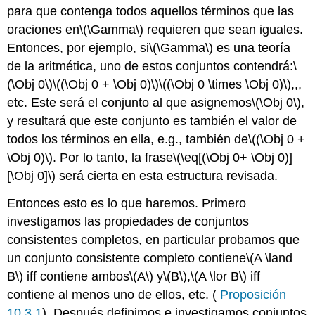
para que contenga todos aquellos términos que las
oraciones en
\(\Gamma\)
requieren que sean iguales.
Entonces, por ejemplo, si
\(\Gamma\)
es una teoría
de la aritmética, uno de estos conjuntos contendrá:
\
(\Obj 0\)
\((\Obj 0 + \Obj 0)\)
\((\Obj 0 \times \Obj 0)\)
,,,
etc. Este será el conjunto al que asignemos
\(\Obj 0\)
,
y resultará que este conjunto es también el valor de
todos los términos en ella, e.g., también de
\((\Obj 0 +
\Obj 0)\)
. Por lo tanto, la frase
\(\eq[(\Obj 0+ \Obj 0)]
[\Obj 0]\)
será cierta en esta estructura revisada.
Entonces esto es lo que haremos. Primero
investigamos las propiedades de conjuntos
consistentes completos, en particular probamos que
un conjunto consistente completo contiene
\(A \land
B\)
iff contiene ambos
\(A\)
y
\(B\)
,
\(A \lor B\)
iff
contiene al menos uno de ellos, etc. (
Proposición
10.3.1
).
Después definimos e investigamos conjuntos