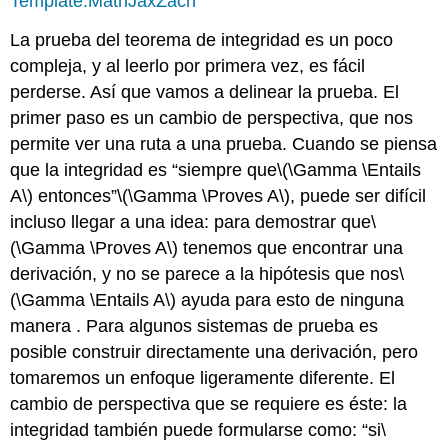
Template:MathJaxZach
La prueba del teorema de integridad es un poco
compleja, y al leerlo por primera vez, es fácil
perderse. Así que vamos a delinear la prueba. El
primer paso es un cambio de perspectiva, que nos
permite ver una ruta a una prueba. Cuando se piensa
que la integridad es “siempre que
\(\Gamma \Entails
A\)
entonces
”
\(\Gamma \Proves A\)
, puede ser difícil
incluso llegar a una idea: para demostrar que
\
(\Gamma \Proves A\)
tenemos que encontrar una
derivación, y no se parece a la hipótesis que
nos
\
(\Gamma \Entails A\)
ayuda para esto de ninguna
manera . Para algunos sistemas de prueba es
posible construir directamente una derivación, pero
tomaremos un enfoque ligeramente diferente. El
cambio de perspectiva que se requiere es éste: la
integridad también puede formularse como: “si
\