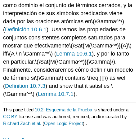
como dominio el conjunto de términos cerrados, y la
interpretación de sus símbolos predicados viene
dada por las oraciones atómicas
en
\(\Gamma^*\)
(
Definición
10.6.1
). Usaremos las propiedades de
conjuntos consistentes completos
saturados
para
mostrar que efectivamente
\(\Sat{M(\Gamma^*)}{A}\)
iff
\(A \in \Gamma^*\)
(
Lemma 10.6.1
), y por lo tanto
en particular,
\(\Sat{M(\Gamma^*)}{\Gamma}\)
.
Finalmente, consideraremos cómo definir un modelo
de término si
\(\Gamma\)
contains
\(\eq[][]\)
as well
(
Definition 10.7.3
) and show that it satisfies
\
(\Gamma^*\)
(
Lemma
10.7.1
).
This page titled
10.2: Esquema de la Prueba
is shared under a
CC BY
license and was authored, remixed, and/or curated by
Richard Zach et al.
(
Open Logic Project
) .