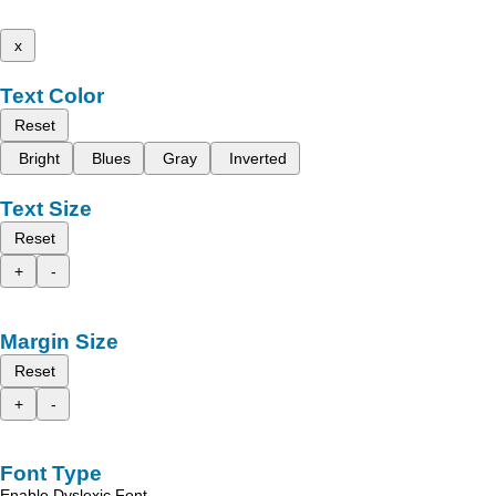
x
Text Color
Reset
Bright
Blues
Gray
Inverted
Text Size
Reset
+
-
Margin Size
Reset
+
-
Font Type
Enable Dyslexic Font