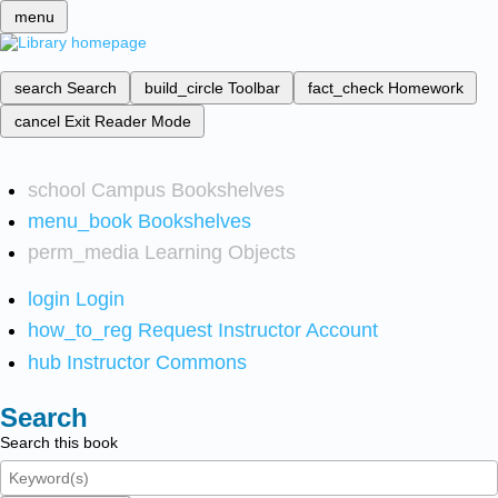
menu
search
Search
build_circle
Toolbar
fact_check
Homework
cancel
Exit Reader Mode
school
Campus Bookshelves
menu_book
Bookshelves
perm_media
Learning Objects
login
Login
how_to_reg
Request Instructor Account
hub
Instructor Commons
Search
Search this book