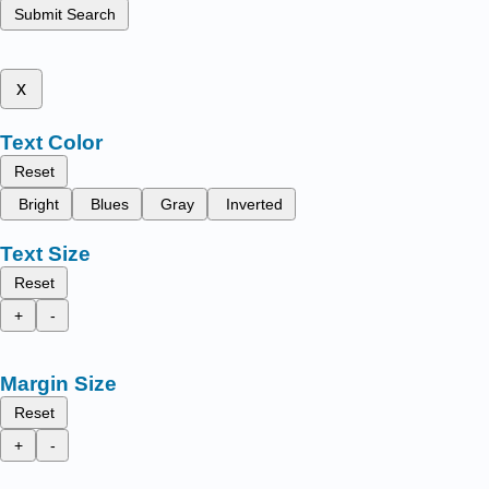
Submit Search
x
Text Color
Reset
Bright
Blues
Gray
Inverted
Text Size
Reset
+
-
Margin Size
Reset
+
-