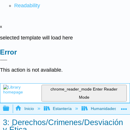
Readability
x
selected template will load here
Error
This action is not available.
chrome_reader_mode
Enter Reader
Mode
Expandir/contraer jerarquía global
Inicio
Estantería
Humanidades
3: Derechos/Crimenes/Desviación
y Ética