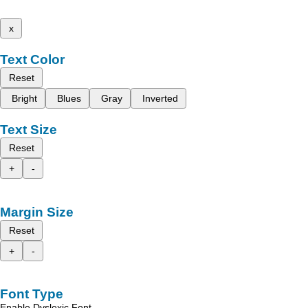
x
Text Color
Reset
Bright
Blues
Gray
Inverted
Text Size
Reset
+
-
Margin Size
Reset
+
-
Font Type
Enable Dyslexic Font