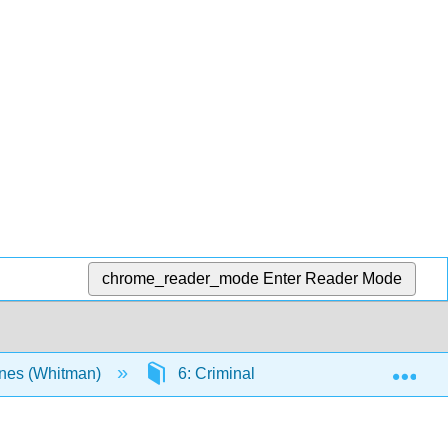
chrome_reader_mode
Enter Reader Mode
Exp
iones (Whitman)
6: Criminal v. Perfiles y Vigilancia Ra