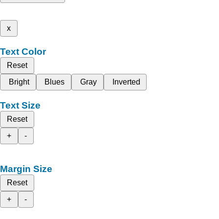
x
Text Color
Reset
Bright
Blues
Gray
Inverted
Text Size
Reset
+
-
Margin Size
Reset
+
-