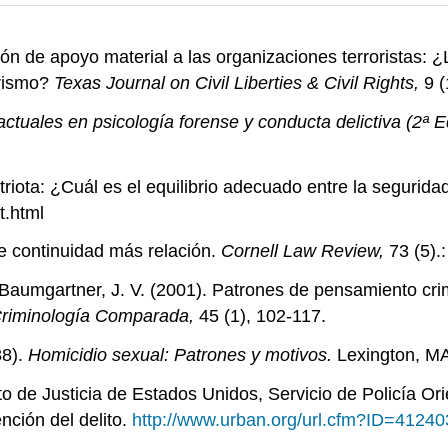
ción de apoyo material a las organizaciones terroristas: 
orismo?
Texas Journal on Civil Liberties & Civil Rights,
9 (
ctuales en psicología forense y conducta delictiva (2ª E
riota: ¿Cuál es el equilibrio adecuado entre la segurida
t.html
e continuidad más relación.
Cornell Law Review,
73 (5).
 & Baumgartner, J. V. (2001). Patrones de pensamiento c
 Criminología Comparada,
45 (1), 102-117.
88).
Homicidio sexual: Patrones y motivos.
Lexington, MA
to de Justicia de Estados Unidos, Servicio de Policía O
nción del delito.
http://www.urban.org/url.cfm?ID=41240