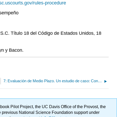
isc.uscourts.gov/rules-procedure
Desempeño
U.S.C. Título 18 del Código de Estados Unidos, 18
yn y Bacon.
7: Evaluación de Medio Plazo. Un estudio de caso: Construyendo una política de mejor York: Componente del proyecto
ok Pilot Project, the UC Davis Office of the Provost, the
ge previous National Science Foundation support under