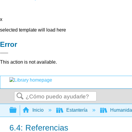
x
selected template will load here
Error
This action is not available.
Buscar
Expandir/contraer jerarquía global
Inicio
Estantería
Humanid
6.4: Referencias