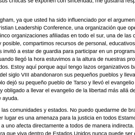
s críticas se exponen con sinceridad, me gustaría res
gham, ya que usted ha sido influenciado por el argument
tian Leadership Conference, una organización que oper
nco organizaciones afiliadas en todo el sur, una de las 
sible, compartimos recursos de personal, educativos y 
invitó a estar de guardia para participar en un programa 
ando llegó la hora estuvimos a la altura de nuestras pr
dos. Estoy aquí porque aquí tengo lazos organizativos b
s del siglo VIII abandonaron sus pequeños pueblos y llev
blo dejó su pequeño pueblo de Tarso y llevó el evangelio
ligado a llevar el evangelio de la libertad más allá de 
e ayuda.
as las comunidades y estados. No puedo quedarme de br
er lugar es una amenaza para la justicia en todos Estam
e a uno afecta directamente a todos de manera indirecta
uiera que viva dentro de Estados Unidos nunca puede ser