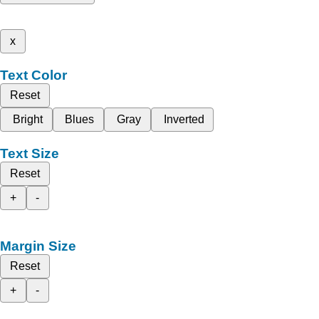
x
Text Color
Reset
Bright
Blues
Gray
Inverted
Text Size
Reset
+
-
Margin Size
Reset
+
-