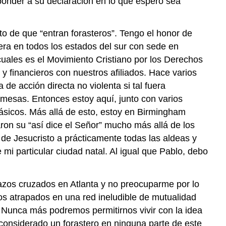
ponder a su declaración en lo que espero sea
o de que “entran forasteros”. Tengo el honor de
a en todos los estados del sur con sede en
cuales es el Movimiento Cristiano por los Derechos
financieros con nuestros afiliados. Hace varios
de acción directa no violenta si tal fuera
omesas. Entonces estoy aquí, junto con varios
ásicos. Más allá de esto, estoy en Birmingham
aron su “así dice el Señor” mucho más allá de los
 de Jesucristo a prácticamente todas las aldeas y
mi particular ciudad natal. Al igual que Pablo, debo
azos cruzados en Atlanta y no preocuparme por lo
os atrapados en una red ineludible de mutualidad
. Nunca más podremos permitirnos vivir con la idea
 considerado un forastero en ninguna parte de este