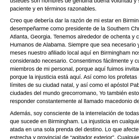
ustedes son hombres de genuina buena voluntad y su
paciente y en términos razonables.
Creo que debería dar la razón de mi estar en Birmin
desempeñarme como presidente de la Southern Chris
Atlanta, Georgia. Tenemos alrededor de ochenta y ci
Humanos de Alabama. Siempre que sea necesario y po
meses nuestro afiliado local aquí en Birmingham nos 
considerado necesario. Consentimos fácilmente y cu
miembros de mi personal, porque aquí fuimos invita
porque la injusticia está aquí. Así como los profeta
límites de su ciudad natal, y así como el apóstol Pa
ciudades del mundo grecorromano, Yo también estoy ob
responder constantemente al llamado macedonio d
Además, soy consciente de la interrelación de tod
que sucede en Birmingham. La injusticia en cualqui
atada en una sola prenda del destino. Lo que afect
estrecha y provincial de “agitador exterior”. Cualq