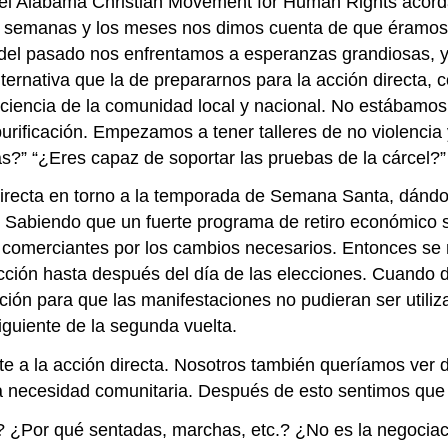
del Alabama Christian Movement for Human Rights acorda
s semanas y los meses nos dimos cuenta de que éramos
s del pasado nos enfrentamos a esperanzas grandiosas, 
lternativa que la de prepararnos para la acción directa,
iencia de la comunidad local y nacional. No estábamos 
rificación. Empezamos a tener talleres de no violencia
s?” “¿Eres capaz de soportar las pruebas de la cárcel?”
irecta en torno a la temporada de Semana Santa, dándo
 Sabiendo que un fuerte programa de retiro económico se
 comerciantes por los cambios necesarios. Entonces se 
cción hasta después del día de las elecciones. Cuando 
ión para que las manifestaciones no pudieran ser utili
siguiente de la segunda vuelta.
 a la acción directa. Nosotros también queríamos ver 
 necesidad comunitaria. Después de esto sentimos que l
? ¿Por qué sentadas, marchas, etc.? ¿No es la negociac