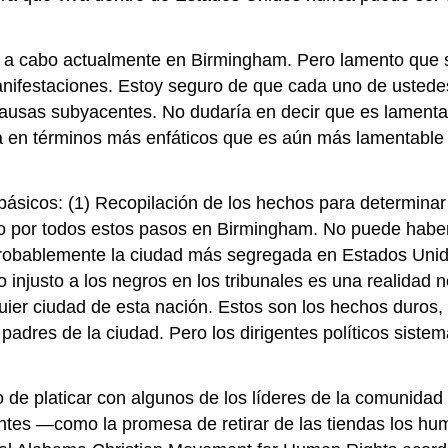
o a cabo actualmente en Birmingham. Pero lamento que 
anifestaciones. Estoy seguro de que cada uno de ustedes q
 causas subyacentes. No dudaría en decir que es lamen
 en términos más enfáticos que es aún más lamentable 
icos: (1) Recopilación de los hechos para determinar si 
do por todos estos pasos en Birmingham. No puede haber 
obablemente la ciudad más segregada en Estados Unidos. 
to injusto a los negros en los tribunales es una realida
er ciudad de esta nación. Estos son los hechos duros, br
 padres de la ciudad. Pero los dirigentes políticos sist
 de platicar con algunos de los líderes de la comunida
ntes —como la promesa de retirar de las tiendas los humi