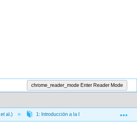
chrome_reader_mode
Enter Reader Mode
Exp
et al.)
1: Introducción a la Ética Contemporánea - Tec