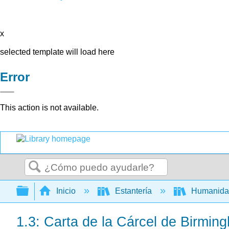
x
selected template will load here
Error
This action is not available.
Buscar
Expandir/contraer jerarquía global
Inicio
Estantería
Humanid
1.3: Carta de la Cárcel de Birming