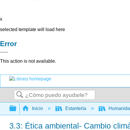
x
selected template will load here
Error
This action is not available.
Buscar
Expandir/contraer jerarquía global
Inicio
Estantería
Humanid
3.3: Ética ambiental- Cambio clim