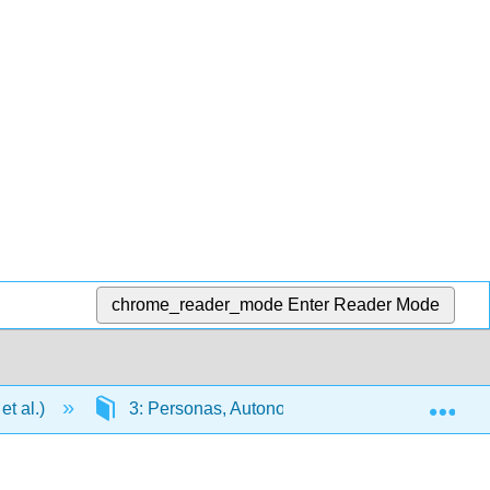
chrome_reader_mode
Enter Reader Mode
Exp
et al.)
3: Personas, Autonomía, Medio Ambiente y D