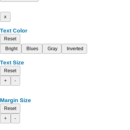
x
Text Color
Reset
Bright
Blues
Gray
Inverted
Text Size
Reset
+
-
Margin Size
Reset
+
-