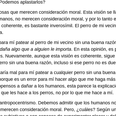
¿Podemos aplastarlos?
osas que merecen consideración moral. Esta visión se 
anos, no merecen consideración moral, y por lo tanto e
s coherente, es bastante inverosímil. El perro de mi ve
a.
 para mí patear al perro de mi vecino sin una buena razó
daña algo que a alguien le importa
. En esta opinión, es
os. Nuevamente, aunque esta visión es coherente, sigue 
rro sin una buena razón, incluso si ese perro no es du
staría mal para mí patear a cualquier perro sin una bue
no porque es un error para mí hacer algo que me haga m
pensos a dañar a los humanos, esta parece la explicaci
 que les hace a los perros, no por lo que me hace a mí.
 antropocentrismo. Debemos admitir que los humanos n
erecen consideración moral. Pero, ¿cuáles? Según una 