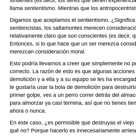
sintientes (es decir, los seres que tienen experienc
llama
sentientismo
. Mientras que los antropocentris
Digamos que aceptamos el sentientismo. ¿Significa
sentiencistas, los saltamontes merecen consideración
relativamente claro que son conscientes (es decir, 
Entonces, si lo que hace que un ser merezca consid
merezcan consideración moral.
Esto podría llevarnos a creer que simplemente no p
correcto. La razón de esto es que algunas accione
demolición y a ella y a su equipo se les ha encargad
te gustaría usar la bola de demolición para destruir
primer golpe, ves a un perro correr detrás del alma
para almorzar ya casi termina, así que no tienes tie
ahora o nunca.
En este caso, ¿es permisible que destruyas el viej
qué no? Porque hacerlo es innecesariamente arriesga