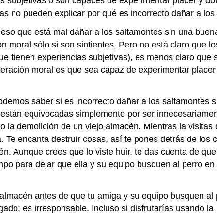
ias subjetivas o son capaces de experimentar placer y do
tas no pueden explicar por qué es incorrecto dañar a los 
 eso que está mal dañar a los saltamontes sin una bue
 moral sólo si son sintientes. Pero no está claro que lo
que tienen experiencias subjetivas), es menos claro que 
eración moral es que sea capaz de experimentar placer y
odemos saber si es incorrecto dañar a los saltamontes 
s están equivocadas simplemente por ser innecesariamen
o la demolición de un viejo almacén. Mientras la visitas 
la. Te encanta destruir cosas, así te pones detrás de los 
cén. Aunque crees que lo viste huir, te das cuenta de qu
mpo para dejar que ella y su equipo busquen al perro en 
o almacén antes de que tu amiga y su equipo busquen al
do; es irresponsable. Incluso si disfrutarías usando la 