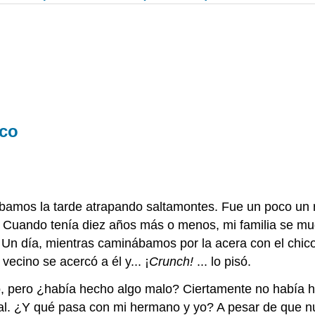
ico
amos la tarde atrapando saltamontes. Fue un poco un re
o. Cuando tenía diez años más o menos, mi familia se m
 Un día, mientras caminábamos por la acera con el chi
vecino se acercó a él y... ¡
Crunch!
... lo pisó.
no, pero ¿había hecho algo malo? Ciertamente no había
l. ¿Y qué pasa con mi hermano y yo? A pesar de que nu