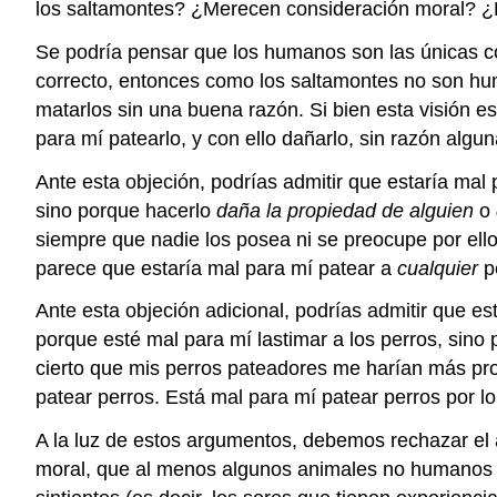
los saltamontes? ¿Merecen consideración moral? 
Se podría pensar que los humanos son las únicas c
correcto, entonces como los saltamontes no son hum
matarlos sin una buena razón. Si bien esta visión e
para mí patearlo, y con ello dañarlo, sin razón algun
Ante esta objeción, podrías admitir que estaría mal
sino porque hacerlo
daña la propiedad de alguien
o
siempre que nadie los posea ni se preocupe por ell
parece que estaría mal para mí patear a
cualquier
pe
Ante esta objeción adicional, podrías admitir que e
porque esté mal para mí lastimar a los perros, si
cierto que mis perros pateadores me harían más pro
patear perros. Está mal para mí patear perros por lo
A la luz de estos argumentos, debemos rechazar el
moral, que al menos algunos animales no humanos m