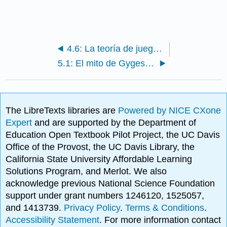
4.6: La teoría de juegos, el equilibrio de Nash y el dilema del prisionero (Douglas E. Hill)
5.1: El mito de Gyges y El Crito (Platón)
The LibreTexts libraries are
Powered by NICE CXone
Expert
and are supported by the Department of
Education Open Textbook Pilot Project, the UC Davis
Office of the Provost, the UC Davis Library, the
California State University Affordable Learning
Solutions Program, and Merlot. We also
acknowledge previous National Science Foundation
support under grant numbers 1246120, 1525057,
and 1413739.
Privacy Policy
.
Terms & Conditions
.
Accessibility Statement
. For more information contact