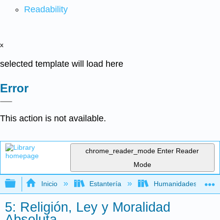
Readability
x
selected template will load here
Error
This action is not available.
chrome_reader_mode
Enter Reader
Mode
Expandir/contraer jerarquía global
Inicio
Estantería
Humanidades
5: Religión, Ley y Moralidad
Absoluta