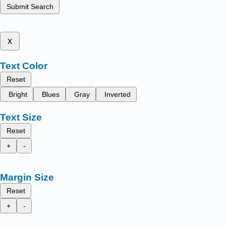
Submit Search
x
Text Color
Reset
Bright
Blues
Gray
Inverted
Text Size
Reset
+
-
Margin Size
Reset
+
-