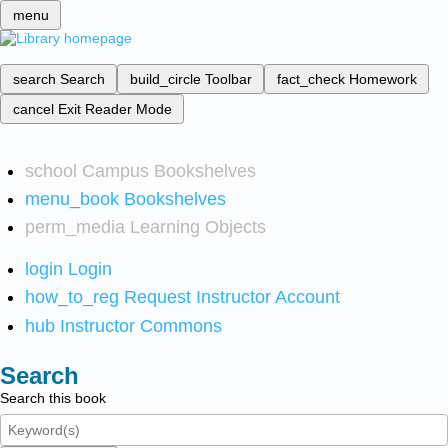
menu
search
Search
build_circle
Toolbar
fact_check
Homework
cancel
Exit Reader Mode
school
Campus Bookshelves
menu_book
Bookshelves
perm_media
Learning Objects
login
Login
how_to_reg
Request Instructor Account
hub
Instructor Commons
Search
Search this book