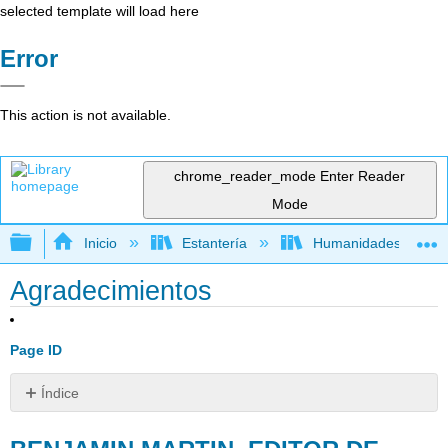
selected template will load here
Error
This action is not available.
chrome_reader_mode
Enter Reader
Mode
Expandir/contraer jerarquía global
Inicio
Estantería
Humanidades
Agradecimientos
Page ID
Índice
BENJAMIN
MARTIN,