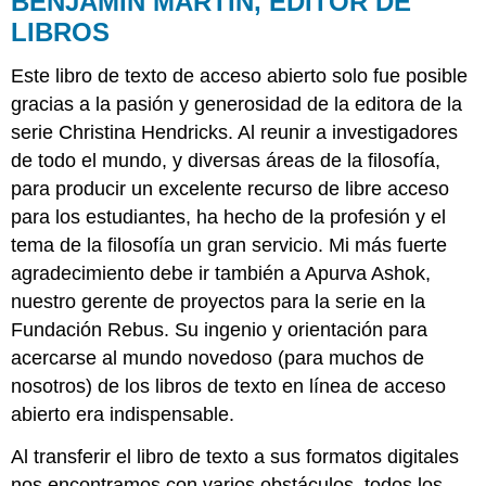
BENJAMIN MARTIN, EDITOR DE
EDITOR
LIBROS
DE
LIBROS
Este libro de texto de acceso abierto solo fue posible
CHRISTINA
gracias a la pasión y generosidad de la editora de la
HENDRICKS,
EDITORA
serie Christina Hendricks. Al reunir a investigadores
DE
de todo el mundo, y diversas áreas de la filosofía,
SERIES
para producir un excelente recurso de libre acceso
para los estudiantes, ha hecho de la profesión y el
tema de la filosofía un gran servicio. Mi más fuerte
agradecimiento debe ir también a Apurva Ashok,
nuestro gerente de proyectos para la serie en la
Fundación Rebus. Su ingenio y orientación para
acercarse al mundo novedoso (para muchos de
nosotros) de los libros de texto en línea de acceso
abierto era indispensable.
Al transferir el libro de texto a sus formatos digitales
nos encontramos con varios obstáculos, todos los