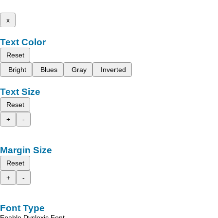
x
Text Color
Reset
Bright
Blues
Gray
Inverted
Text Size
Reset
+
-
Margin Size
Reset
+
-
Font Type
Enable Dyslexic Font