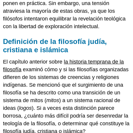
(Averroes)
ponen en práctica. Sin embargo, una tensión
Al-
atraviesa la mayoría de estas obras, ya que los
Ghazali,
filósofos intentaron equilibrar la revelación teológica
La
con la libertad de exploración intelectual.
incoherencia
de
los
Definición de la filosofía judía,
filósofos
cristiana e islámica
Filosofía
Medieval
El capítulo anterior sobre
la historia temprana de la
tardía
filosofía
examinó cómo y si las filosofías organizadas
en
la
difieren de los sistemas de creencias y religiones
Europa
indígenas. Se mencionó que el surgimiento de una
cristiana
filosofía se ha descrito como una transición de un
Buenaventura
sistema de mitos (
mitos
) a un sistema racional de
Tomás
ideas (
logos
). Si a veces esta distinción parece
de
Aquino
borrosa, ¿cuánto más difícil podría ser desenredar la
Filósofos
teología de la filosofía, o determinar qué constituye la
judíos
filosofía judía, cristiana o islámica?
en