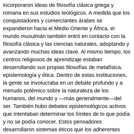
Metafísica
incorporaron ideas de filosofía clásica griega y
Judía
romana en sus estudios teológicos. A medida que los
Temprana
conquistadores y comerciantes árabes se
Filosofía
expandieron hacia el Medio Oriente y África, el
Cristiana
Temprana
mundo musulmán también entró en contacto con la
Agustín
filosofía clásica y las ciencias naturales, adoptando y
Boecio
avanzando muchas ideas clave. Al mismo tiempo, los
Pensar
centros religiosos de aprendizaje estaban
como
desarrollando sus propias filosofías de metafísica,
un
epistemología y ética. Dentro de estas instituciones,
filósofo
la gente se involucraba en un debate profundo y a
Anselmo
menudo polémico sobre la naturaleza de los
Filosofía
islámica
humanos, del mundo y —más generalmente—del
Ibn
ser. También hubo debates epistemológicos activos
Sina
que intentaban determinar los límites de lo que podía
(Avicena)
y no se podía conocer. Estos pensadores
Ibn
desarrollaron sistemas éticos que los adherentes
Rushd