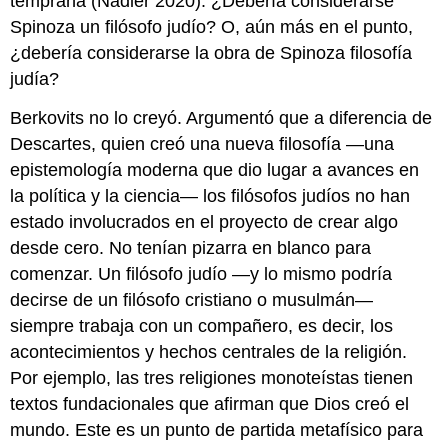
temprana (Nadler 2020). ¿Debería considerarse
Nicolás
Spinoza un filósofo judío? O, aún más en el punto,
Copérnico
¿debería considerarse la obra de Spinoza filosofía
Leer
judía?
como
un
Berkovits no lo creyó. Argumentó que a diferencia de
filósofo
Descartes, quien creó una nueva filosofía —una
Zera
Yacob
epistemología moderna que dio lugar a avances en
la política y la ciencia— los filósofos judíos no han
estado involucrados en el proyecto de crear algo
desde cero. No tenían pizarra en blanco para
comenzar. Un filósofo judío —y lo mismo podría
decirse de un filósofo cristiano o musulmán—
siempre trabaja con un compañero, es decir, los
acontecimientos y hechos centrales de la religión.
Por ejemplo, las tres religiones monoteístas tienen
textos fundacionales que afirman que Dios creó el
mundo. Este es un punto de partida metafísico para