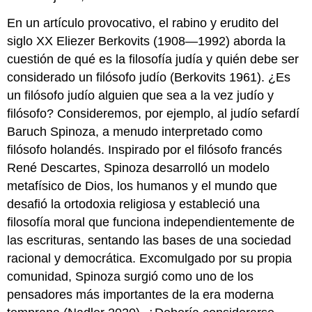
los
En un artículo provocativo, el rabino y erudito del
mundos
siglo XX Eliezer Berkovits (1908—1992) aborda la
cristiano
e
cuestión de qué es la filosofía judía y quién debe ser
islámico
considerado un filósofo judío (Berkovits 1961). ¿Es
Moisés
un filósofo judío alguien que sea a la vez judío y
Maimónides
filósofo? Consideremos, por ejemplo, al judío sefardí
Levi
Baruch Spinoza, a menudo interpretado como
ben
Gershom
filósofo holandés. Inspirado por el filósofo francés
(Gersonides)
René Descartes, Spinoza desarrolló un modelo
El
metafísico de Dios, los humanos y el mundo que
ascenso
desafió la ortodoxia religiosa y estableció una
de
la
filosofía moral que funciona independientemente de
razón
las escrituras, sentando las bases de una sociedad
en
racional y democrática. Excomulgado por su propia
la
era
comunidad, Spinoza surgió como uno de los
moderna
pensadores más importantes de la era moderna
temprana