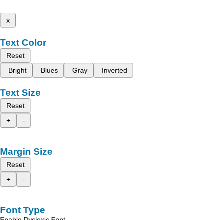
x
Text Color
Reset
Bright
Blues
Gray
Inverted
Text Size
Reset
+
-
Margin Size
Reset
+
-
Font Type
Enable Dyslexic Font