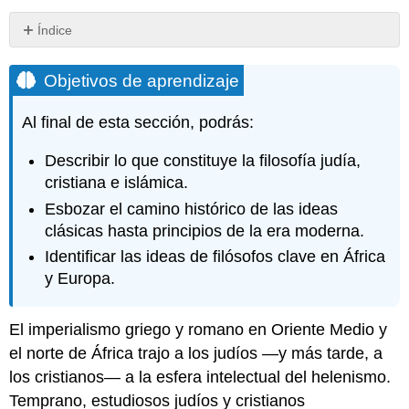
Índice
Objetivos
de
Objetivos de aprendizaje
aprendizaje
Definición
Al final de esta sección, podrás:
de
la
Describir lo que constituye la filosofía judía,
filosofía
cristiana e islámica.
judía,
cristiana
Esbozar el camino histórico de las ideas
e
clásicas hasta principios de la era moderna.
islámica
Identificar las ideas de filósofos clave en África
Filosofía
y Europa.
Judía
Temprana
Filón
El imperialismo griego y romano en Oriente Medio y
de
el norte de África trajo a los judíos —y más tarde, a
Alejandría
los cristianos— a la esfera intelectual del helenismo.
Ética
Temprano, estudiosos judíos y cristianos
y