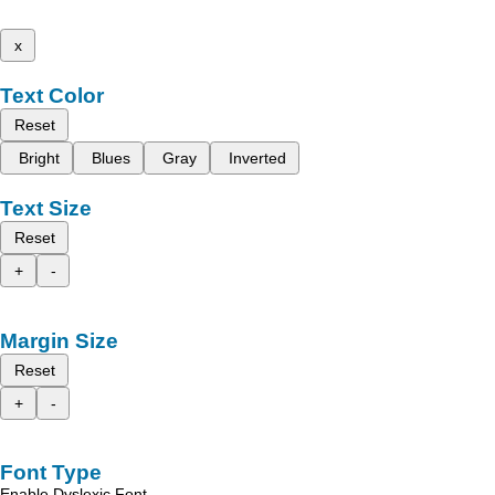
x
Text Color
Reset
Bright
Blues
Gray
Inverted
Text Size
Reset
+
-
Margin Size
Reset
+
-
Font Type
Enable Dyslexic Font