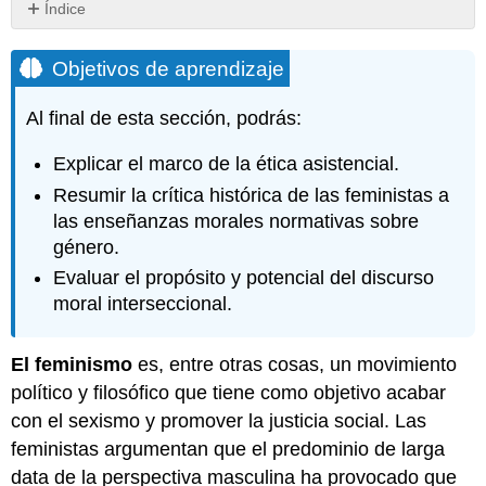
Índice
Objetivos
de
Objetivos de aprendizaje
aprendizaje
Crítica
Al final de esta sección, podrás:
Histórica
El
Explicar el marco de la ética asistencial.
concepto
Resumir la crítica histórica de las feministas a
de
las enseñanzas morales normativas sobre
lo
género.
femenino
Binarismo
Evaluar el propósito y potencial del discurso
de
moral interseccional.
Género
y
Esencialismo
El feminismo
es, entre otras cosas, un movimiento
Ética
político y filosófico que tiene como objetivo acabar
de
con el sexismo y promover la justicia social. Las
la
feministas argumentan que el predominio de larga
Atención
data de la perspectiva masculina ha provocado que
La