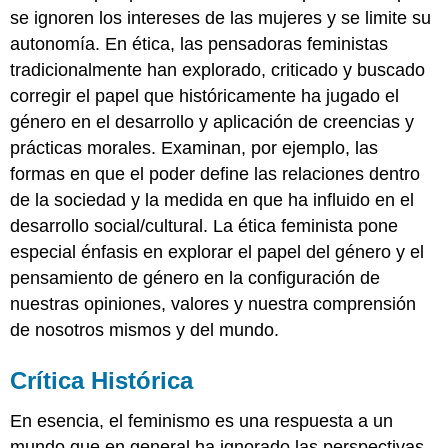
relación
se ignoren los intereses de las mujeres y se limite su
de
autonomía. En ética, las pensadoras feministas
cuidado
tradicionalmente han explorado, criticado y buscado
como
corregir el papel que históricamente ha jugado el
paradigma
ético
género en el desarrollo y aplicación de creencias y
Nel
prácticas morales. Examinan, por ejemplo, las
asentimientos
formas en que el poder define las relaciones dentro
en
el
de la sociedad y la medida en que ha influido en el
cuidado
desarrollo social/cultural. La ética feminista pone
Interseccionalidad
especial énfasis en explorar el papel del género y el
Desarrollo
pensamiento de género en la configuración de
de
nuestras opiniones, valores y nuestra comprensión
Marcos
Morales
de nosotros mismos y del mundo.
Alternativos
Normativos
Crítica Histórica
En esencia, el feminismo es una respuesta a un
mundo que en general ha ignorado las perspectivas,