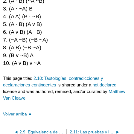
2. (A ⋅ B) (~A ~B)
3. (A ⋅ ~A) B
4. (A A) (B ⋅ ~B)
5. (A ⋅ B) (A v B)
6. (A v B) (A ⋅ B)
7. (~A ~B) (~B ~A)
8. (A B) (~B ~A)
9. (B v ~B) A
10. (A v B) v ~A
This page titled
2.10: Tautologías, contradicciones y
declaraciones contingentes
is shared under a
not declared
license and was authored, remixed, and/or curated by
Matthew
Van Cleave
.
Volver arriba
2.9: Equivalencia de Material
2.11: Las pruebas y las ocho formas válidas de inferencia