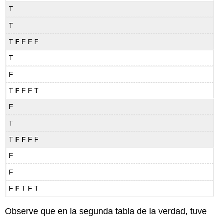
T
T
T
F
F F F
T
F
T
F
F F T
F
T
T
F F
F F
F
F
F
F
T F T
Observe que en la segunda tabla de la verdad, tuve