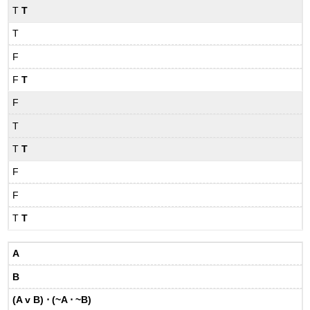
T
T
T
F
F
T
F
T
T
T
F
F
T
T
A
B
(A v B) ⋅ (~A ⋅ ~B)