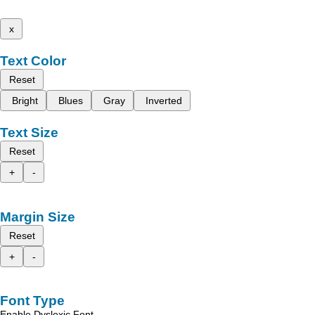
x
Text Color
Reset
Bright
Blues
Gray
Inverted
Text Size
Reset
+
-
Margin Size
Reset
+
-
Font Type
Enable Dyslexic Font