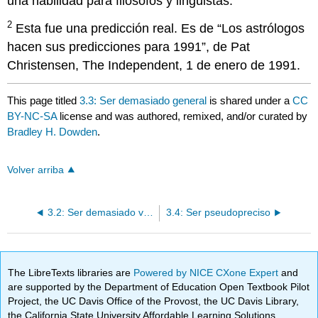
una habilidad para filósofos y lingüistas.
2
Esta fue una predicción real. Es de “Los astrólogos
hacen sus predicciones para 1991”, de Pat
Christensen, The Independent, 1 de enero de 1991.
This page titled
3.3: Ser demasiado general
is shared under a
CC
BY-NC-SA
license and was authored, remixed, and/or curated by
Bradley H. Dowden
.
Volver arriba
3.2: Ser demasiado vago
3.4: Ser pseudopreciso
The LibreTexts libraries are
Powered by NICE CXone Expert
and
are supported by the Department of Education Open Textbook Pilot
Project, the UC Davis Office of the Provost, the UC Davis Library,
the California State University Affordable Learning Solutions