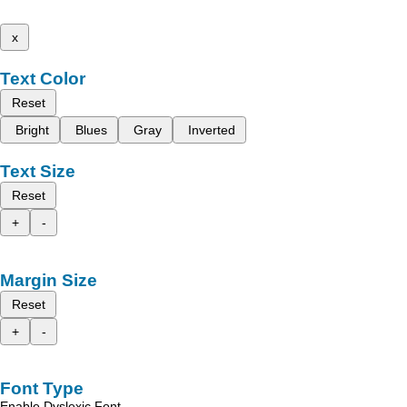
x
Text Color
Reset
Bright
Blues
Gray
Inverted
Text Size
Reset
+
-
Margin Size
Reset
+
-
Font Type
Enable Dyslexic Font