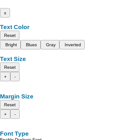
x
Text Color
Reset
Bright
Blues
Gray
Inverted
Text Size
Reset
+
-
Margin Size
Reset
+
-
Font Type
Enable Dyslexic Font