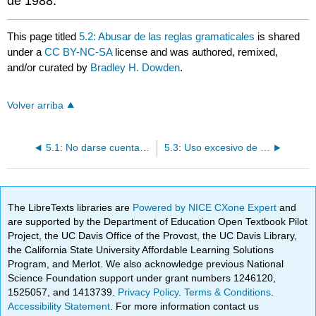
de 1988.
This page titled
5.2: Abusar de las reglas gramaticales
is shared
under a
CC BY-NC-SA
license and was authored, remixed,
and/or curated by
Bradley H. Dowden
.
Volver arriba
5.1: No darse cuenta de lo que estás diciendo
5.3: Uso excesivo de eufemismos
The LibreTexts libraries are
Powered by NICE CXone Expert
and
are supported by the Department of Education Open Textbook Pilot
Project, the UC Davis Office of the Provost, the UC Davis Library,
the California State University Affordable Learning Solutions
Program, and Merlot. We also acknowledge previous National
Science Foundation support under grant numbers 1246120,
1525057, and 1413739.
Privacy Policy
.
Terms & Conditions
.
Accessibility Statement
. For more information contact us