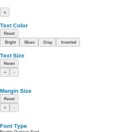
x
Text Color
Reset
Bright
Blues
Gray
Inverted
Text Size
Reset
+
-
Margin Size
Reset
+
-
Font Type
Enable Dyslexic Font