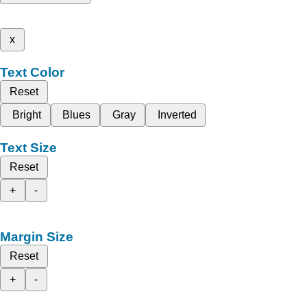
x
Text Color
Reset
Bright
Blues
Gray
Inverted
Text Size
Reset
+
-
Margin Size
Reset
+
-