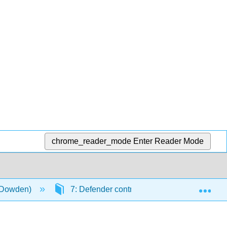
chrome_reader_mode
Enter Reader Mode
Exp
 (Dowden)
7: Defender contra el engaño
7.6: