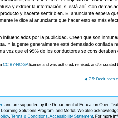
pelusa y extraer la información, si está ahí. Con demasi
 producto y hacerte sentir bien. El anunciante espera qu
ente le dice al anunciante que hacer esto es más efecti
influenciados por la publicidad. Creen que son inmunes 
esta. Y la gente generalmente está demasiado confiada n
na vez que el 95% de los conductores se consideraban 
 a
CC BY-NC-SA
license and was authored, remixed, and/or curated
7.5: Decir poco
ert
and are supported by the Department of Education Open Textbo
ble Learning Solutions Program, and Merlot. We also acknowled
olicy
.
Terms & Conditions
.
Accessibility Statement
. For more in