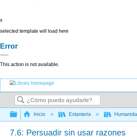
x
selected template will load here
Error
This action is not available.
Buscar
Expandir/contraer jerarquía global
Inicio
Estantería
Humanid
7.6: Persuadir sin usar razones