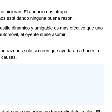
que hicieran. El anuncio nos atrapa
 nos está dando ninguna buena razón.
estilo dinámico y amigable es más efectivo que uno
automóvil, el oyente suele asumir
san razones solo si creen que ayudarán a hacer lo
r causas.
 darte una sensación, no transmitir datos útiles. El