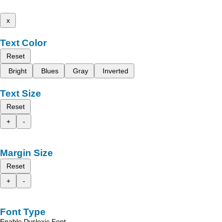
x
Text Color
Reset
Bright
Blues
Gray
Inverted
Text Size
Reset
+
-
Margin Size
Reset
+
-
Font Type
Enable Dyslexic Font