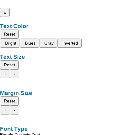
x
Text Color
Reset
Bright
Blues
Gray
Inverted
Text Size
Reset
+
-
Margin Size
Reset
+
-
Font Type
Enable Dyslexic Font